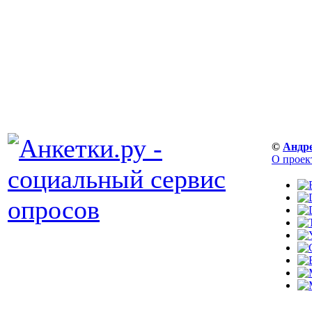
©
Андр
О проек