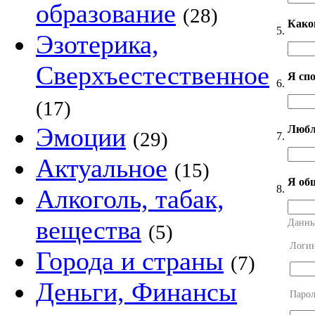
образование
(28)
Како
5.
Эзотерика,
Сверхъестественное
Я сп
6.
(17)
Эмоции
Любл
(29)
7.
Актуальное
(15)
Я об
8.
Алкоголь, табак,
вещества
Данны
(5)
Логи
Города и страны
(7)
Деньги, Финансы
Парол