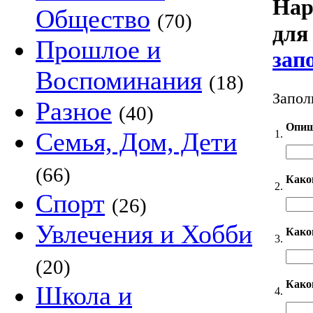
Нар
Общество
(70)
для
Прошлое и
зап
Воспоминания
(18)
Запол
Разное
(40)
Опиш
Семья, Дом, Дети
1.
(66)
Како
2.
Спорт
(26)
Увлечения и Хобби
Каког
3.
(20)
Како
Школа и
4.