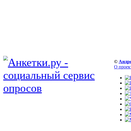
©
Андр
О проек