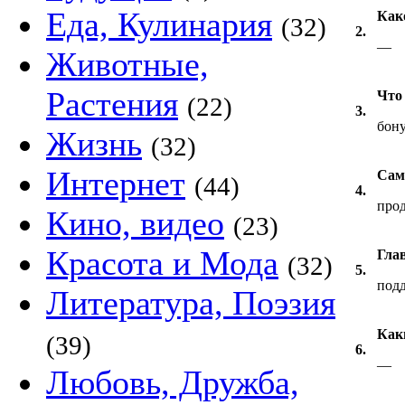
Еда, Кулинария
Как
(32)
2.
—
Животные,
Растения
Что 
(22)
3.
бону
Жизнь
(32)
Интернет
Сам
(44)
4.
прод
Кино, видео
(23)
Красота и Мода
Глав
(32)
5.
под
Литература, Поэзия
Как
(39)
6.
—
Любовь, Дружба,