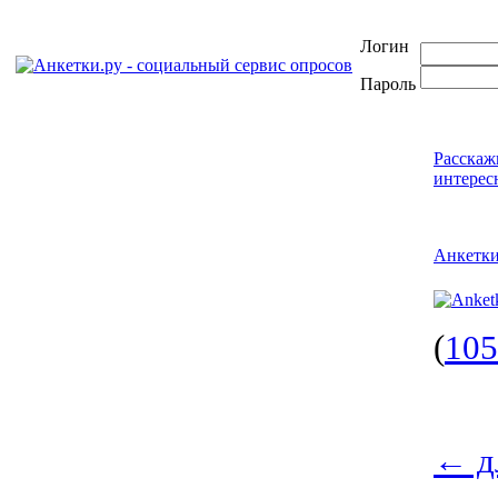
Логин
Пароль
Расскаж
интерес
Анкетк
(
105
←
д