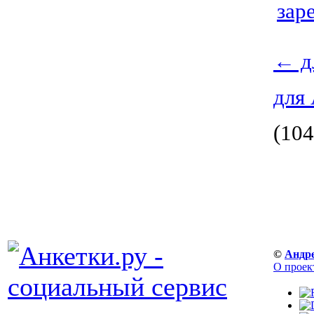
зар
←
д
для 
(104
©
Андр
О проек