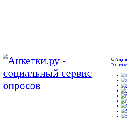
©
Андр
О проек