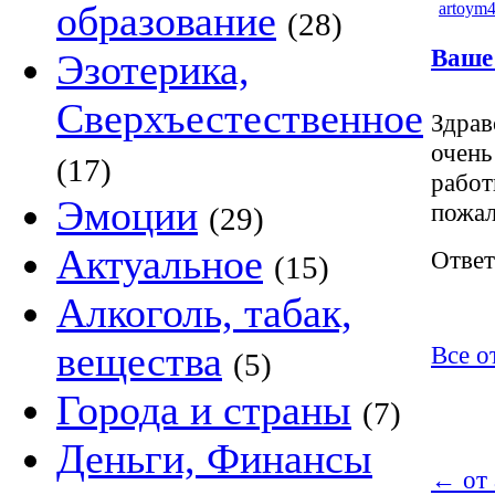
образование
artoym
(28)
Ваше
Эзотерика,
Сверхъестественное
Здрав
очень
(17)
работ
Эмоции
пожал
(29)
Актуальное
Ответ
(15)
Алкоголь, табак,
вещества
Все о
(5)
Города и страны
(7)
Деньги, Финансы
←
от 