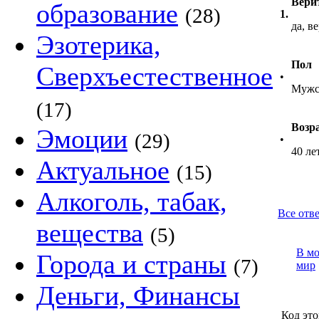
Вери
образование
(28)
1.
да, в
Эзотерика,
Пол
Сверхъестественное
•
Мужс
(17)
Возр
Эмоции
(29)
•
40 ле
Актуальное
(15)
Алкоголь, табак,
Все отве
вещества
(5)
В м
Города и страны
(7)
мир
Деньги, Финансы
Код это