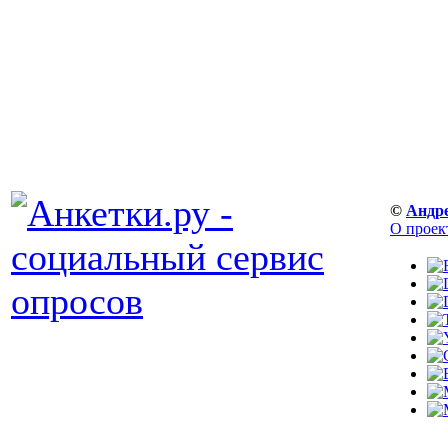
©
Андр
О проек