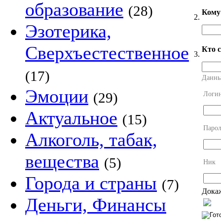
образование
(28)
Кому 
2.
Эзотерика,
Сверхъестественное
Кто 
3.
(17)
Данны
Эмоции
(29)
Логи
Актуальное
(15)
Парол
Алкоголь, табак,
вещества
(5)
Ник
Города и страны
(7)
Докаж
Деньги, Финансы