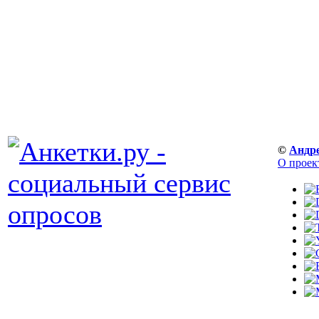
©
Андр
О проек