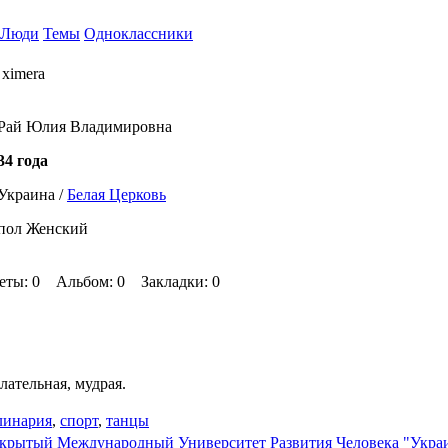
Люди
Темы
Одноклассники
ximera
Рай Юлия Владимировна
34 года
Украина /
Белая Церковь
пол Женский
еты: 0 Альбом: 0 Закладки: 0
лательная, мудрая.
линария
,
спорт
,
танцы
крытый Международный Университет Развития Человека "Укра