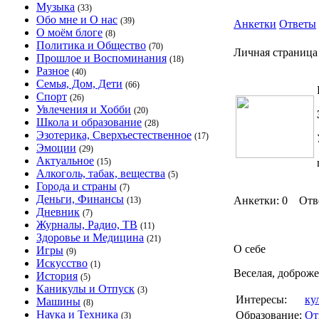
Музыка
(33)
Обо мне и О нас
(39)
Анкетки
Ответы
О моём блоге
(8)
Политика и Общество
(70)
Личная страница 
Прошлое и Воспоминания
(18)
Разное
(40)
Семья, Дом, Дети
(66)
Спорт
(26)
Увлечения и Хобби
(20)
Школа и образование
(28)
Эзотерика, Сверхъестественное
(17)
Эмоции
(29)
Актуальное
(15)
Алкоголь, табак, вещества
(5)
Города и страны
(7)
Деньги, Финансы
Анкетки: 0 Отв
(13)
Дневник
(7)
Журналы, Радио, ТВ
(11)
Здоровье и Медицина
(21)
О себе
Игры
(9)
Искусство
(1)
Веселая, доброже
История
(5)
Каникулы и Отпуск
(3)
Интересы:
ку
Машины
(8)
Наука и Техника
Образование:
От
(3)