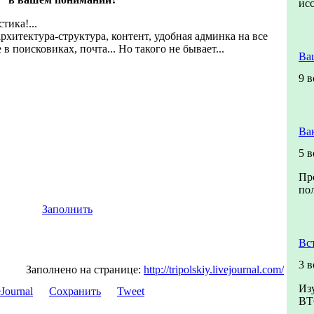
ис
тика!...
 архитектура-структура, контент, удобная админка на все
 поисковиках, почта... Но такого не бывает...
Ва
9 
Ва
5 
Пр
пол
Заполнить
Вс
3 
Заполнено на странице:
http://tripolskiy.livejournal.com/
Из
Сохранить
Tweet
ВТ