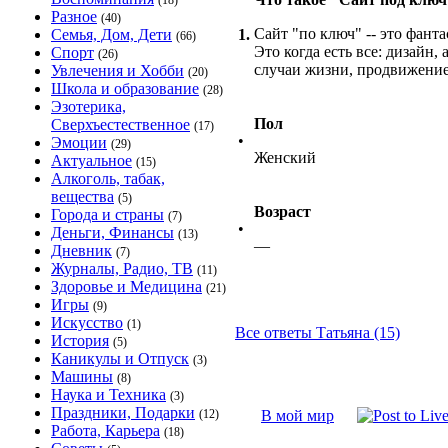
(18)
Разное
(40)
Сайт "по ключ" -- это фантас
Семья, Дом, Дети
1.
(66)
Это когда есть все: дизайн,
Спорт
(26)
случаи жизни, продвижение в
Увлечения и Хобби
(20)
Школа и образование
(28)
Эзотерика,
Пол
Сверхъестественное
(17)
•
Эмоции
(29)
Женский
Актуальное
(15)
Алкоголь, табак,
вещества
(5)
Возраст
Города и страны
(7)
•
Деньги, Финансы
(13)
—
Дневник
(7)
Журналы, Радио, ТВ
(11)
Здоровье и Медицина
(21)
Игры
(9)
Искусство
(1)
Все ответы Татьяна (15)
История
(5)
Каникулы и Отпуск
(3)
Машины
(8)
Наука и Техника
(3)
Праздники, Подарки
(12)
В мой мир
Работа, Карьера
(18)