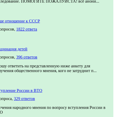
следование. ПОМОГИТЕ ПОЖАЛУЙСТА! всё анони...
ше отношение к СССР
вопросов,
1822 ответа
кцинация детей
вопросов,
396 ответов
ошу ответить на представленную ниже анкету для
учения общественного мнения, кого не затруднит п...
тупление России в ВТО
вопроса,
329 ответов
учения народного мнения по вопросу вступления России в
О