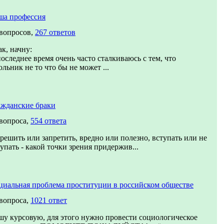
ша профессия
 вопросов,
267 ответов
к, начну:
оследнее время очень часто сталкиваюсь с тем, что
льник не то что бы не может ...
ажданские браки
 вопроса,
554 ответа
решить или запретить, вредно или полезно, вступать или не
упать - какой точки зрения придержив...
циальная проблема проституции в российском обществе
 вопроса,
1021 ответ
шу курсовую, для этого нужно провести социологическое