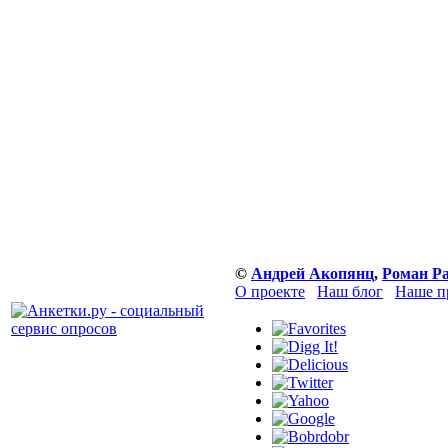
©
Андрей Акопянц
,
Роман Р
О проекте
Наш блог
Наше п