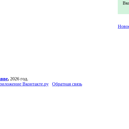
Вко
Ново
авве
,
2026 год.
риложение Вконтакте.ру
Обратная связь