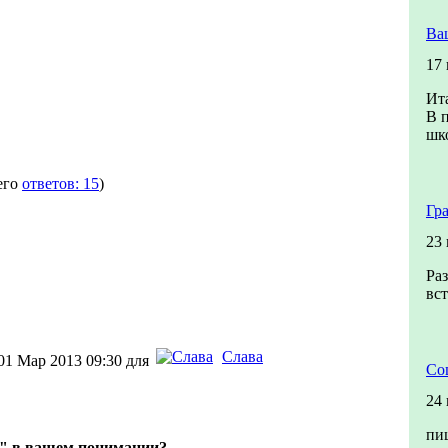
Ва
17
Ита
В п
шко
его
ответов: 15
)
Гр
23
Раз
вст
Слава
01 Мар 2013 09:30 для
Со
24
пи
ч" в вашем понимании?