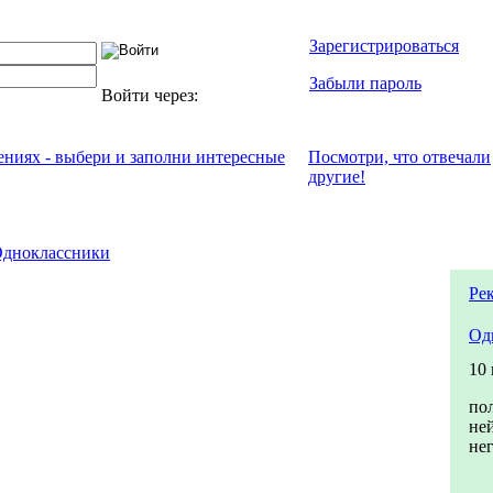
Зарегистрироваться
Забыли пароль
Войти через:
чениях - выбери и заполни интересные
Посмотри, что отвeчали
другие!
дноклассники
Ре
Од
10
по
не
не