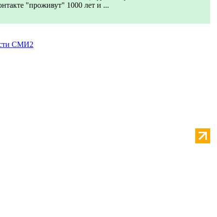
нтакте "проживут" 1000 лет и ...
сти СМИ2