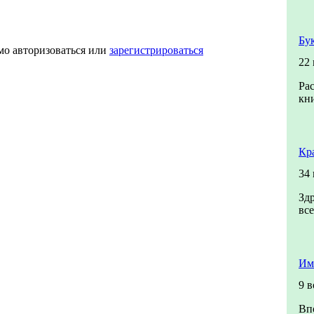
Бу
мо авторизоваться или
зарегистрироваться
22
Ра
кни
Кр
34
Зд
все
Им
9 
Вп