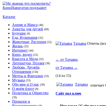
Каталог
Аниме и Манга
(40)
Анкеты для друзей
(69)
Будущее
(6)
Еда, Кулинария
(32)
Животные, Растения
(22)
Татьяна
Ответы
(вс
Жизнь
(32)
Интернет
(44)
Кино, видео
(23)
Красота и Мода
(32)
←
от Татьяна
Литература, Поэзия
(39)
Любовь, Дружба,
от Татьяна
→
Отношения
(134)
(14 из 15)
Мечты и Фантазии
(33)
Музыка
(33)
Обо мне и О нас
Татьяна
(39)
отвечает 
О моём блоге
(8)
Политика и Общество
Сайт под ключ
(70)
Прошлое и
Воспоминания
Что такое "Сайт под клю