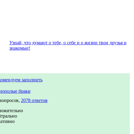
Узнай, что думают о тебе, о себе и о жизни твои друзья и
знакомые!
комендуем заполнить
нополые браки
 вопросов,
2078 ответов
ложительно
йтрально
гативно