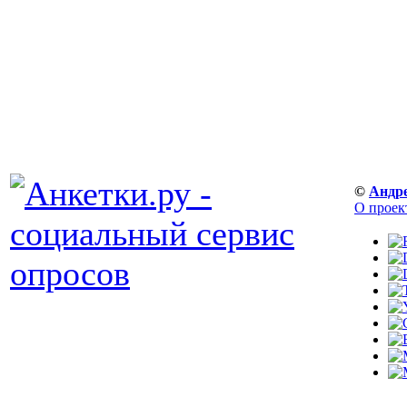
©
Андр
О проек