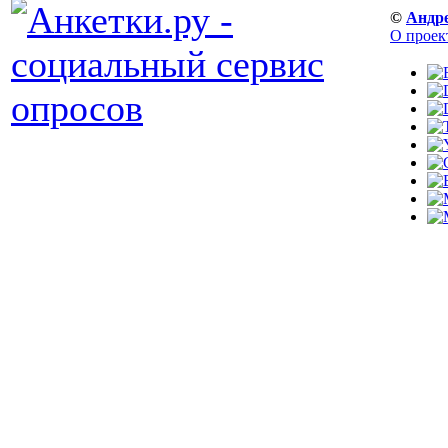
©
Андр
О проек