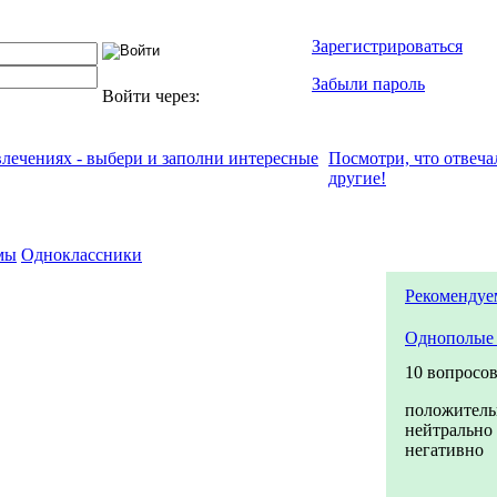
Зарегистрироваться
Забыли пароль
Войти через:
влечениях - выбери и заполни интересные
Посмотри, что отвeча
другие!
мы
Одноклассники
Рекомендуе
Однополые 
10 вопросо
положитель
нейтрально
негативно