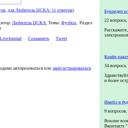
тов
,
для Любитель ЦСКА: 11 ответов
)
Букридер и
22 вопроса,
втор:
Любитель ЦСКА
,
Темы:
Футбол
,
Раздел
а
Расскажите,
электронном
Сохранить
Tweet
Крафт-паке
34 вопроса,
ходимо авторизоваться или
зарегистрироваться
Здравствуйт
и более ост
Имейл в бу
9 вопросов
Вполне воз
Вконтакте "