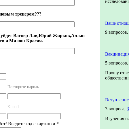
исследова
 новым тренером???
Ваше отно
9 вопросов
ка уйдет Вагнер Лав,Юрий Жирков,Аллан
ев и Милош Красич.
Вакцинация
5 вопросов
Прошу отве
общественно
Повторите пароль
Вступление
E-mail
3 вопроса,
3
Изучения н
бот! Введите код с картинки
*