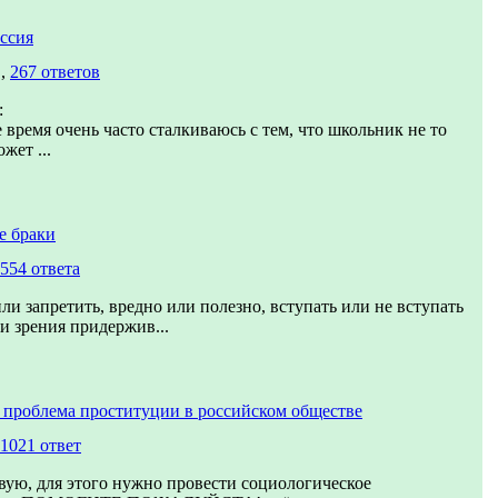
ссия
в,
267 ответов
:
 время очень часто сталкиваюсь с тем, что школьник не то
жет ...
е браки
554 ответа
ли запретить, вредно или полезно, вступать или не вступать
ки зрения придержив...
 проблема проституции в российском обществе
1021 ответ
вую, для этого нужно провести социологическое