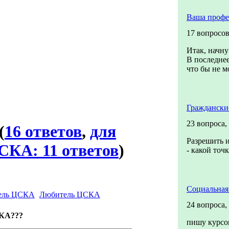
Ваша профе
17 вопросо
Итак, начну
В последнее
что бы не мо
Граждански
23 вопроса,
(
16 ответов
,
для
Разрешить и
КА: 11 ответов
)
- какой точ
Социальная
Любитель ЦСКА
24 вопроса,
СКА???
пишу курсо