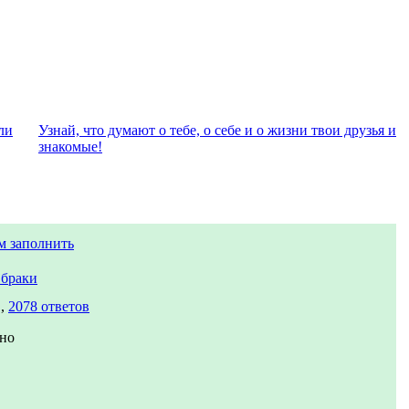
ли
Узнай, что думают о тебе, о себе и о жизни твои друзья и
знакомые!
м заполнить
браки
в,
2078 ответов
но