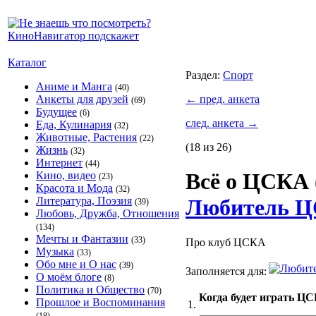
Каталог
Раздел:
Спорт
Аниме и Манга
(40)
Анкеты для друзей
←
пред. анкета
(69)
Будущее
(6)
след. анкета
→
Еда, Кулинария
(32)
Животные, Растения
(22)
(18 из 26)
Жизнь
(32)
Интернет
(44)
Всё о ЦСКА
Кино, видео
(23)
Красота и Мода
(32)
Литература, Поэзия
Любитель ЦС
(39)
Любовь, Дружба, Отношения
(134)
Мечты и Фантазии
(33)
Про клуб ЦСКА
Музыка
(33)
Обо мне и О нас
(39)
Заполняется для:
О моём блоге
(8)
Политика и Общество
(70)
Когда будет играть Ц
Прошлое и Воспоминания
1.