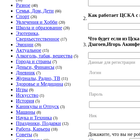
(18)
Разное
(40)
Семья, Дом, Дети
(66)
Как работает ЦСКА с
Спорт
(26)
2.
Увлечения и Хобби
(20)
Школа и образование
(28)
Эзотерика,
Что будет если из Цс
Сверхъестественное
(17)
Дзагоев,Игорь Акинфе
3.
Эмоции
(29)
Актуальное
(15)
Алкоголь, табак, вещества
(5)
Города и страны
(7)
Данные для регистрации
Деньги, Финансы
(13)
Дневник
Логин
(7)
Журналы, Радио, ТВ
(11)
Здоровье и Медицина
(21)
Игры
(9)
Пароль
Искусство
(1)
История
(5)
Каникулы и Отпуск
(3)
Машины
(8)
Ник
Наука и Техника
(3)
Праздники, Подарки
(12)
Работа, Карьера
(18)
Докажите, что вы не ро
Советы
(5)