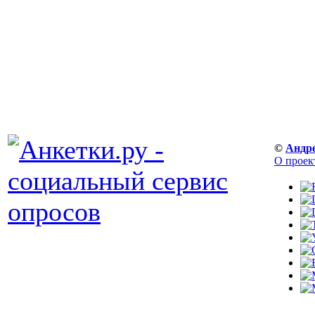
©
Андр
О проек