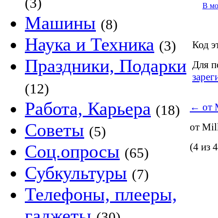
(3)
В м
Машины
(8)
Наука и Техника
(3)
Код э
Праздники, Подарки
Для п
зарег
(12)
Работа, Карьера
←
от 
(18)
Советы
от Mi
(5)
Соц.опросы
(4 из 4
(65)
Субкультуры
(7)
Телефоны, плееры,
гаджеты
(30)