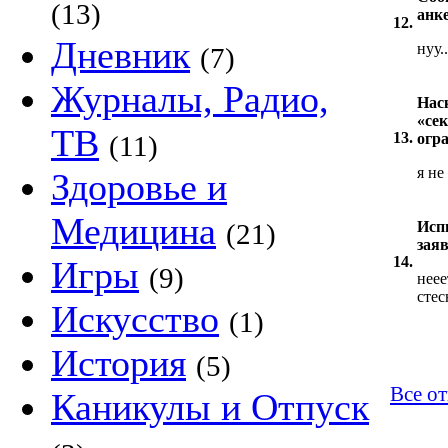
(13)
анк
12.
Дневник
нуу.
(7)
Журналы, Радио,
Нас
«се
ТВ
13.
(11)
огр
я не
Здоровье и
Медицина
(21)
Исп
зая
14.
Игры
(9)
неее
стес
Искусство
(1)
История
(5)
Все от
Каникулы и Отпуск