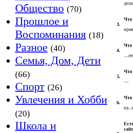
диза
Общество
(70)
Прошлое и
Что
3.
нрави
Воспоминания
(18)
Разное
Что
(40)
4.
....
Семья, Дом, Дети
Что 
(66)
5.
—
Спорт
(26)
Увлечения и Хобби
Что
6.
ну..
(20)
Школа и
Есть
сай