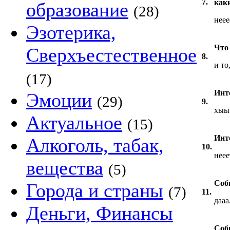
7.
каки
образование
(28)
нееее
Эзотерика,
Что
Сверхъестественное
8.
и то
(17)
Инт
Эмоции
(29)
9.
хыыы
Актуальное
(15)
Инте
Алкоголь, табак,
10.
неее
вещества
(5)
Соби
Города и страны
(7)
11.
дааа.
Деньги, Финансы
Соб