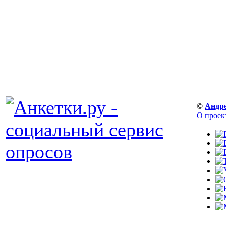
©
Андр
О проек