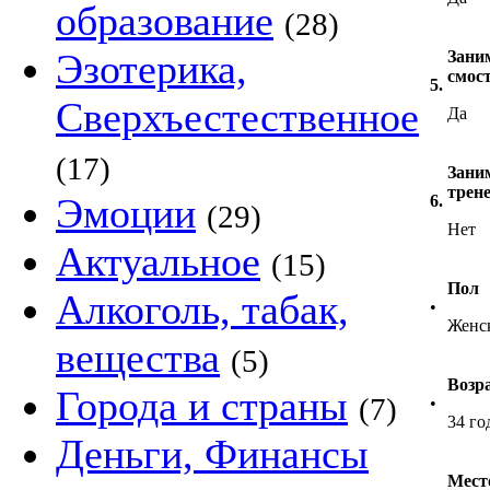
образование
(28)
Эзотерика,
Зани
смос
5.
Сверхъестественное
Да
(17)
Заним
трен
Эмоции
6.
(29)
Нет
Актуальное
(15)
Пол
Алкоголь, табак,
•
Женс
вещества
(5)
Возр
Города и страны
(7)
•
34 го
Деньги, Финансы
Мест