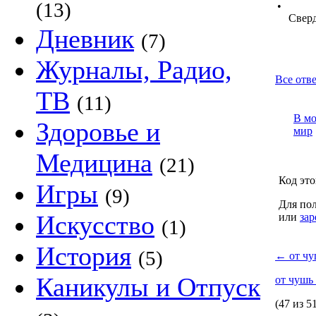
(13)
•
Сверд
Дневник
(7)
Журналы, Радио,
Все отв
ТВ
(11)
В м
Здоровье и
мир
Медицина
(21)
Код это
Игры
(9)
Для пол
Искусство
или
зар
(1)
История
(5)
←
от чу
Каникулы и Отпуск
от чушь
(47 из 5