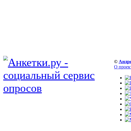
©
Андр
О проек