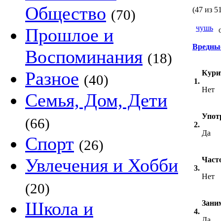
Общество
(47 из 5
(70)
чушь
Прошлое и
о
Вредны
Воспоминания
(18)
Разное
Кури
(40)
1.
Нет
Семья, Дом, Дети
Упот
(66)
2.
Да
Спорт
(26)
Увлечения и Хобби
Часто
3.
Нет
(20)
Школа и
Зани
4.
Да