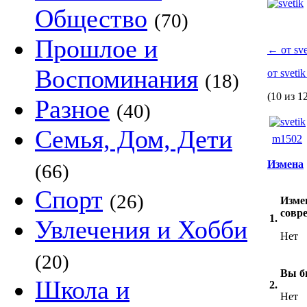
Общество
(70)
Прошлое и
←
от sve
Воспоминания
от sveti
(18)
(10 из 1
Разное
(40)
Семья, Дом, Дети
m1502
Измена
(66)
Спорт
(26)
Изме
совр
1.
Увлечения и Хобби
Нет
(20)
Вы б
Школа и
2.
Нет