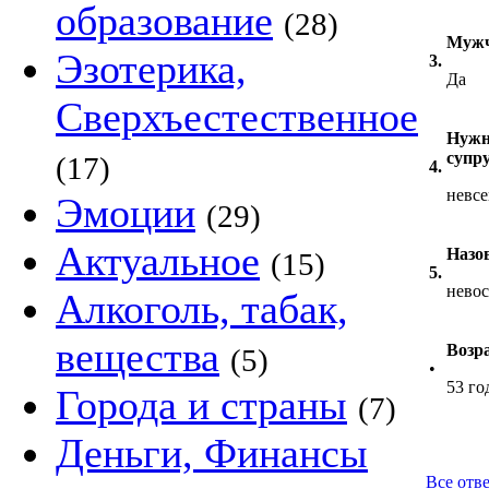
образование
(28)
Мужч
Эзотерика,
3.
Да
Сверхъестественное
Нужно
супр
(17)
4.
невсе
Эмоции
(29)
Актуальное
Назо
(15)
5.
нево
Алкоголь, табак,
вещества
Возр
(5)
•
53 го
Города и страны
(7)
Деньги, Финансы
Все отве