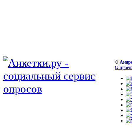
©
Андр
О проек