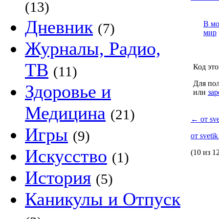
(13)
Дневник
В м
(7)
мир
Журналы, Радио,
ТВ
Код это
(11)
Для пол
Здоровье и
или
зар
Медицина
(21)
←
от sve
Игры
(9)
от sveti
Искусство
(10 из 1
(1)
История
(5)
Каникулы и Отпуск