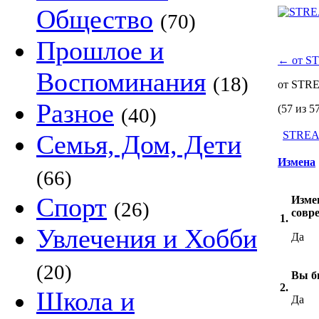
Общество
(70)
Прошлое и
←
от S
Воспоминания
(18)
от ST
Разное
(57 из 5
(40)
STRE
Семья, Дом, Дети
Измена
(66)
Спорт
Изме
(26)
совр
1.
Увлечения и Хобби
Да
(20)
Вы б
2.
Школа и
Да