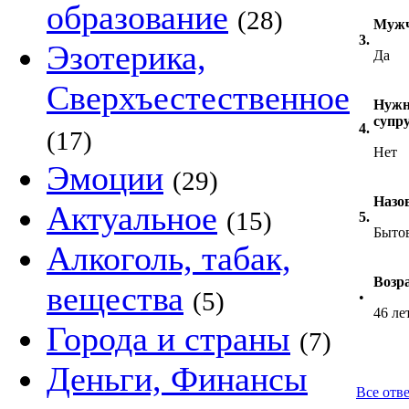
образование
(28)
Мужч
3.
Эзотерика,
Да
Сверхъестественное
Нужно
супр
4.
(17)
Нет
Эмоции
(29)
Назо
Актуальное
(15)
5.
Бытов
Алкоголь, табак,
Возр
вещества
(5)
•
46 ле
Города и страны
(7)
Деньги, Финансы
Все отв