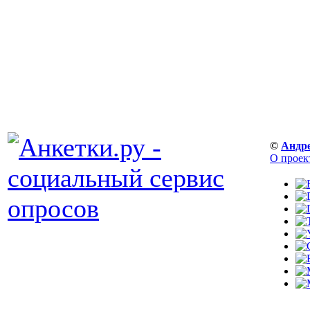
©
Андр
О проек