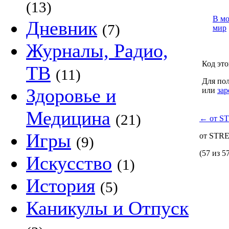
(13)
В м
Дневник
(7)
мир
Журналы, Радио,
Код это
ТВ
(11)
Для пол
Здоровье и
или
зар
Медицина
(21)
←
от S
Игры
от ST
(9)
(57 из 5
Искусство
(1)
История
(5)
Каникулы и Отпуск