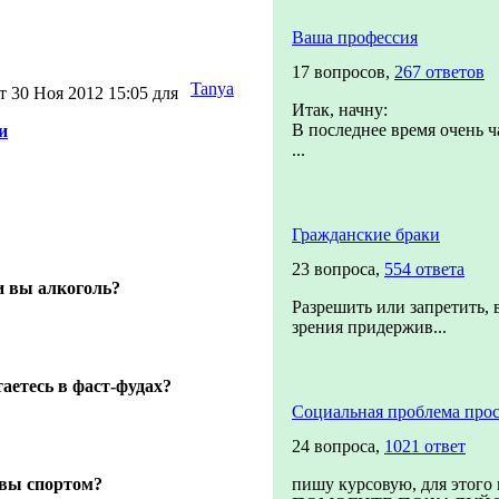
Ваша профессия
17 вопросов,
267 ответов
Tanya
т 30 Ноя 2012 15:05 для
Итак, начну:
В последнее время очень ч
и
...
Гражданские браки
23 вопроса,
554 ответа
и вы алкоголь?
Разрешить или запретить, 
зрения придержив...
аетесь в фаст-фудах?
Социальная проблема прос
24 вопроса,
1021 ответ
 вы спортом?
пишу курсовую, для этого