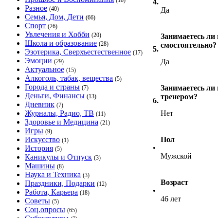
(18)
4.
Разное
(40)
Да
Семья, Дом, Дети
(66)
Спорт
(26)
Увлечения и Хобби
(20)
Занимаетесь ли
Школа и образование
(28)
смостоятельно?
5.
Эзотерика, Сверхъестественное
(17)
Эмоции
Да
(29)
Актуальное
(15)
Алкоголь, табак, вещества
(5)
Города и страны
Занимаетесь ли 
(7)
Деньги, Финансы
тренером?
(13)
6.
Дневник
(7)
Журналы, Радио, ТВ
Нет
(11)
Здоровье и Медицина
(21)
Игры
(9)
Искусство
Пол
(1)
•
История
(5)
Мужской
Каникулы и Отпуск
(3)
Машины
(8)
Наука и Техника
(3)
Возраст
Праздники, Подарки
(12)
•
Работа, Карьера
(18)
46 лет
Советы
(5)
Соц.опросы
(65)