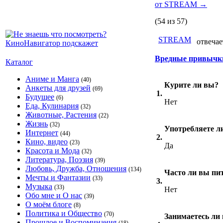
от STREAM
→
(54 из 57)
STREAM
отвечае
Вредные привычк
Каталог
Аниме и Манга
(40)
Курите ли вы?
Анкеты для друзей
(69)
1.
Будущее
(6)
Нет
Еда, Кулинария
(32)
Животные, Растения
(22)
Жизнь
(32)
Употребляете л
Интернет
(44)
2.
Кино, видео
(23)
Да
Красота и Мода
(32)
Литература, Поэзия
(39)
Любовь, Дружба, Отношения
(134)
Часто ли вы пит
Мечты и Фантазии
(33)
3.
Музыка
(33)
Нет
Обо мне и О нас
(39)
О моём блоге
(8)
Политика и Общество
(70)
Занимаетесь ли
Прошлое и Воспоминания