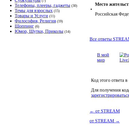
Субкультуры
(7)
Место жительст
Телефоны, плееры, гаджеты
(30)
•
Темы для взрослых
(15)
Российская Феде
Товары и Услуги
(11)
Философия, Религия
(19)
Шоппинг
(6)
Юмор, Шутки, Приколы
(14)
Все ответы STREAM
В мой
мир
Код этого ответа в
Для получения код
зарегистрироватьс
←
от STREAM
от STREAM
→