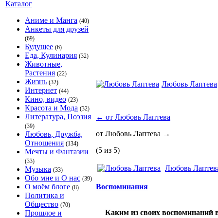
Каталог
Аниме и Манга
(40)
Анкеты для друзей
(69)
Будущее
(6)
Еда, Кулинария
(32)
Животные,
Растения
(22)
Жизнь
(32)
Любовь Лаптева
Интернет
(44)
Кино, видео
(23)
Красота и Мода
(32)
Литература, Поэзия
←
от Любовь Лаптева
(39)
от Любовь Лаптева
→
Любовь, Дружба,
Отношения
(134)
(5 из 5)
Мечты и Фантазии
(33)
Любовь Лаптев
Музыка
(33)
Обо мне и О нас
(39)
О моём блоге
Воспоминания
(8)
Политика и
Общество
(70)
Каким из своих воспоминаний 
Прошлое и