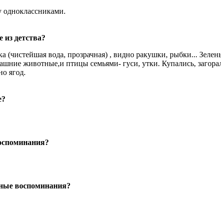
 одноклассниками.
 из детства?
а (чистейшая вода, прозрачная) , видно ракушки, рыбки... Зелен
омашние животные,и птицы семьями- гуси, утки. Купались, загора
но ягод.
е?
оспоминания?
жные воспоминания?