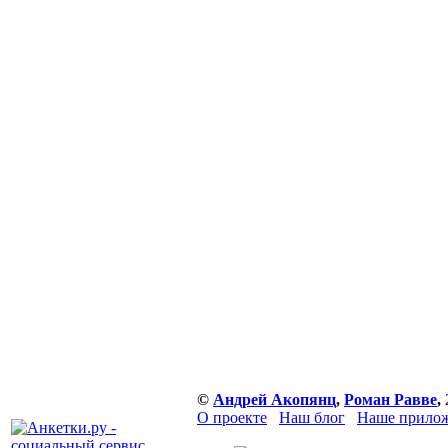
©
Андрей Акопянц
,
Роман Равве
,
О проекте
Наш блог
Наше прилож