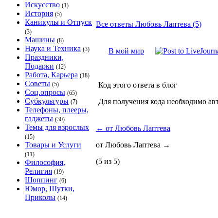
Искусство
(1)
История
(5)
Каникулы и Отпуск
Все ответы Любовь Лаптева (5)
(3)
Машины
(8)
Наука и Техника
(3)
В мой мир
Праздники,
Подарки
(12)
Работа, Карьера
(18)
Советы
(5)
Код этого ответа в блог
Соц.опросы
(65)
Субкультуры
Для получения кода необходимо ав
(7)
Телефоны, плееры,
гаджеты
(30)
Темы для взрослых
←
от Любовь Лаптева
(15)
Товары и Услуги
от Любовь Лаптева
→
(11)
(5 из 5)
Философия,
Религия
(19)
Шоппинг
(6)
Юмор, Шутки,
Приколы
(14)