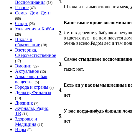
1.
Воспоминания
(18)
Школа и взаимоотношения между
Разное
(40)
Семья, Дом, Дети
(66)
Ваше самое яркое воспоминание
Спорт
(26)
Увлечения и Хобби
Лето в деревне у бабушки: речушк
2.
(20)
в цветах луг, , на нем пасутся д
Школа и
очень весело.Рядом лес и там пол
образование
(28)
Эзотерика,
Сверхъестественное
Самое стыдливое воспоминани
(17)
3.
Эмоции
(29)
таких нет.
Актуальное
(15)
Алкоголь, табак,
вещества
(5)
Есть ли у вас вымышленные в
Города и страны
(7)
4.
Деньги, Финансы
нет
(13)
Дневник
(7)
Журналы, Радио,
У вас когда-нибудь бывали ло
ТВ
(11)
5.
Здоровье и
нет
Медицина
(21)
Игры
(9)