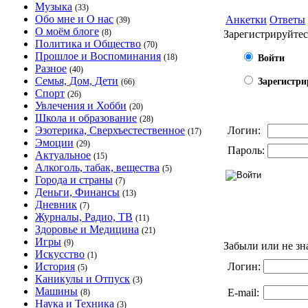
Музыка
(33)
Обо мне и О нас
Анкетки
Ответы
(39)
О моём блоге
(8)
Зарегистрируйтес
Политика и Общество
(70)
Прошлое и Воспоминания
(18)
Войти
Разное
(40)
Семья, Дом, Дети
Зарегистри
(66)
Спорт
(26)
Увлечения и Хобби
(20)
Школа и образование
(28)
Эзотерика, Сверхъестественное
Логин:
(17)
Эмоции
(29)
Пароль:
Актуальное
(15)
Алкоголь, табак, вещества
(5)
Города и страны
(7)
Деньги, Финансы
(13)
Дневник
(7)
Журналы, Радио, ТВ
(11)
Здоровье и Медицина
(21)
Игры
(9)
Забыли или не зн
Искусство
(1)
История
Логин:
(5)
Каникулы и Отпуск
(3)
Машины
E-mail:
(8)
Наука и Техника
(3)