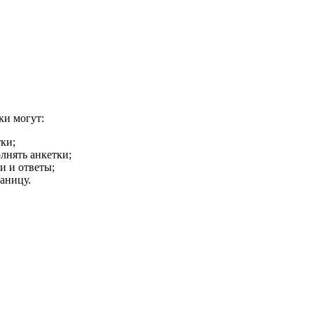
ки могут:
ки;
лнять анкетки;
и и ответы;
аницу.