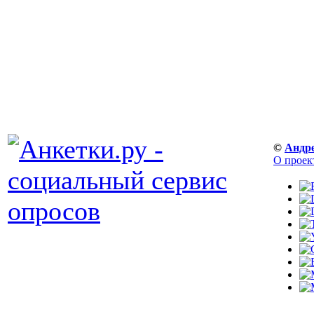
©
Андр
О проек