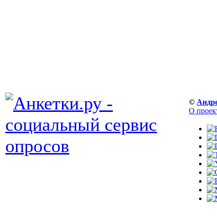
©
Андр
О проек