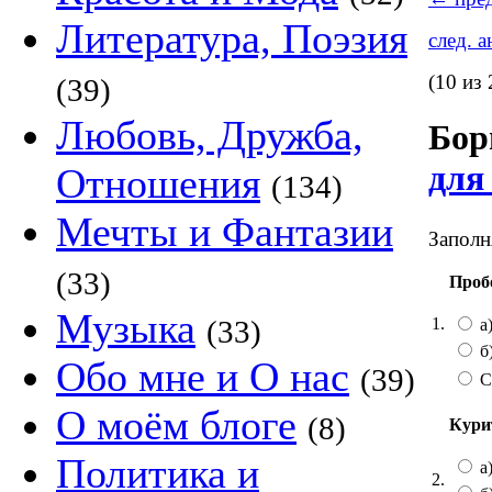
Литература, Поэзия
след. 
(10 из 
(39)
Любовь, Дружба,
Бор
для
Отношения
(134)
Мечты и Фантазии
Заполн
(33)
Проб
Музыка
1.
(33)
а
б
Обо мне и О нас
(39)
С
О моём блоге
(8)
Кури
Политика и
а
2.