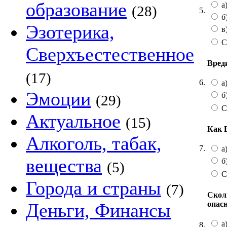
образование
а)
(28)
5.
б
Эзотерика,
в
С
Сверхъестественное
Вред
(17)
6.
а
Эмоции
б
(29)
С
Актуальное
(15)
Как 
Алкоголь, табак,
7.
а
вещества
б
(5)
С
Города и страны
(7)
Сколь
опас
Деньги, Финансы
а)
8.