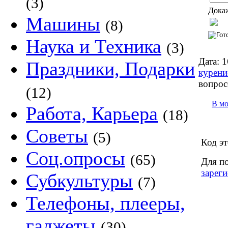
(3)
Докаж
Машины
(8)
Наука и Техника
(3)
Дата:
1
Праздники, Подарки
курени
вопрос
(12)
В м
Работа, Карьера
(18)
Советы
(5)
Код эт
Соц.опросы
(65)
Для п
зареги
Субкультуры
(7)
Телефоны, плееры,
гаджеты
(30)