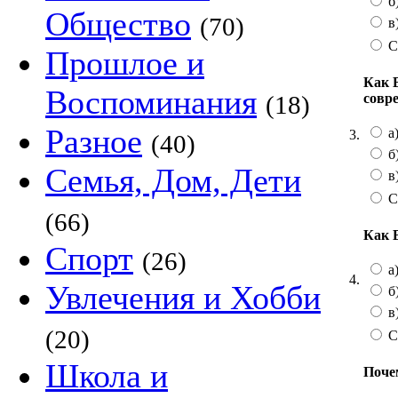
б
Общество
(70)
в
С
Прошлое и
Как 
Воспоминания
совр
(18)
Разное
а)
3.
(40)
б
Семья, Дом, Дети
в
С
(66)
Как 
Спорт
(26)
а
4.
Увлечения и Хобби
б
в
(20)
С
Школа и
Поче