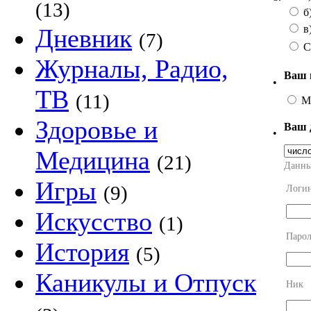
(13)
б)
в
Дневник
(7)
С
Журналы, Радио,
Ваш 
•
ТВ
(11)
М
Здоровье и
Ваш 
•
Медицина
(21)
Данны
Игры
(9)
Логи
Искусство
(1)
Парол
История
(5)
Каникулы и Отпуск
Ник