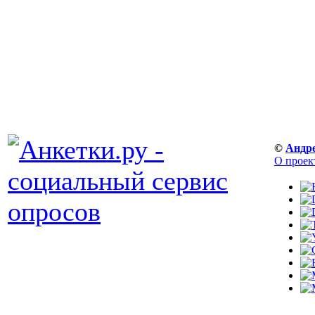
©
Андр
О проек