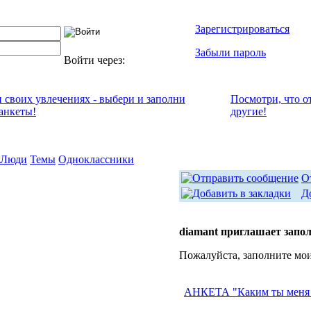
Зарегистрироваться
Забыли пароль
Войти через:
и своих увлечениях - выбери и заполни
Посмотри, что о
анкеты!
другие!
Люди
Темы
Одноклассники
О
Д
diamant приглашает запо
Пожалуйста, заполните мо
АНКЕТА "Каким ты меня