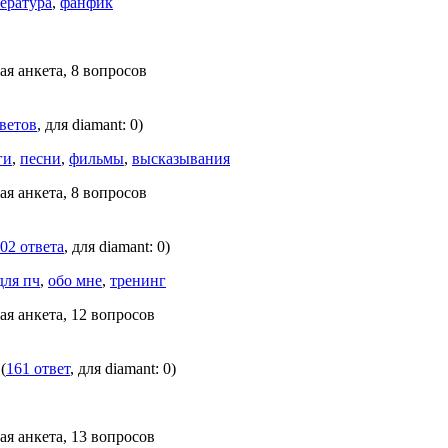
ература
,
фанфик
ая анкета, 8 вопросов
тветов
, для diamant: 0)
ги
,
песни
,
фильмы
,
высказывания
ая анкета, 8 вопросов
02 ответа
, для diamant: 0)
для пч
,
обо мне
,
тренинг
ая анкета, 12 вопросов
(
161 ответ
, для diamant: 0)
ая анкета, 13 вопросов