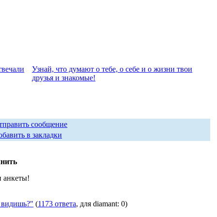
твeчали
Узнай, что думают о тебе, о себе и о жизни твои
друзья и знакомые!
тправить сообщение
обавить в закладки
лнить
и анкеты!
 видишь?"
(
1173 ответа
, для diamant: 0)