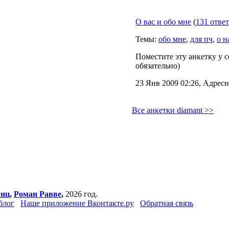
О вас и обо мне
(
131 ответ
Темы:
обо мне
,
для пч
,
о н
Поместите эту анкетку у с
обязательно)
23 Янв 2009 02:26, Адресн
Все анкетки diamant >>
янц
,
Роман Равве
,
2026 год.
блог
Наше приложение Вконтакте.ру
Обратная связь