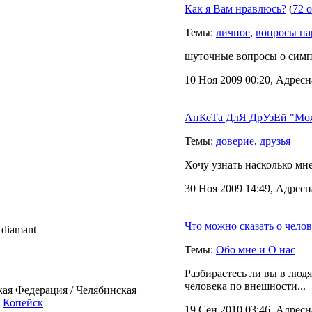
Как я Вам нравлюсь?
(
72 
Темы:
личное
,
вопросы па
шуточные вопросы о симпа
10 Ноя 2009 00:20, Адресн
АнКеТа ДлЯ ДрУзЕй "Мож
Темы:
доверие
,
друзья
Хочу узнать насколько мн
30 Ноя 2009 14:49, Адресн
Что можно сказать о чело
diamant
Темы:
Обо мне и О нас
Разбираетесь ли вы в люд
человека по внешности...
кая Федерация / Челябинская
/
Копейск
19 Сен 2010 03:46, Адресн