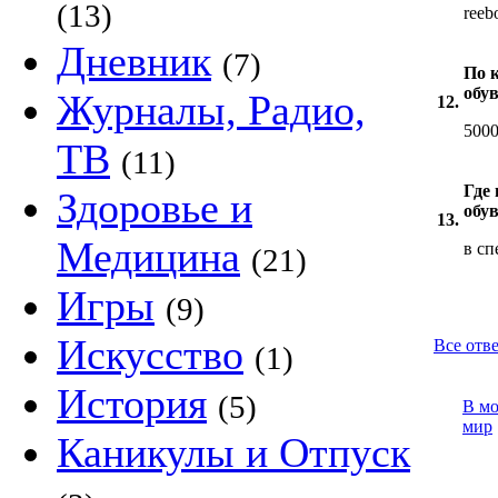
(13)
reeb
Дневник
(7)
По 
обу
Журналы, Радио,
12.
5000
ТВ
(11)
Где
Здоровье и
обу
13.
Медицина
в с
(21)
Игры
(9)
Искусство
Все отв
(1)
История
(5)
В м
мир
Каникулы и Отпуск