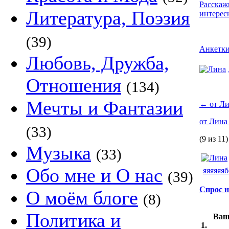
Расскаж
Литература, Поэзия
интерес
(39)
Анкетк
Любовь, Дружба,
Отношения
(134)
Мечты и Фантазии
←
от Л
от Лин
(33)
(9 из 11)
Музыка
(33)
Обо мне и О нас
яяяяяя
(39)
Спрос н
О моём блоге
(8)
Политика и
Ваш
1.