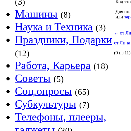
(3)
Код это
Машины
Для пол
(8)
или
зар
Наука и Техника
(3)
←
от Л
Праздники, Подарки
от Лин
(12)
(9 из 11)
Работа, Карьера
(18)
Советы
(5)
Соц.опросы
(65)
Субкультуры
(7)
Телефоны, плееры,
гаджеты
(30)