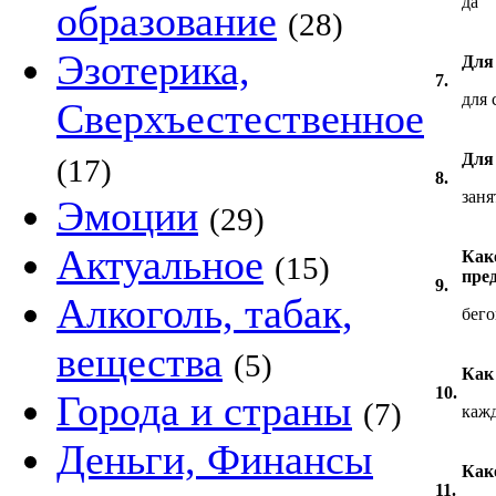
да
образование
(28)
Эзотерика,
Для
7.
для 
Сверхъестественное
Для
(17)
8.
заня
Эмоции
(29)
Актуальное
Как
(15)
пре
9.
Алкоголь, табак,
бег
вещества
(5)
Как
10.
Города и страны
(7)
кажд
Деньги, Финансы
Как
11.