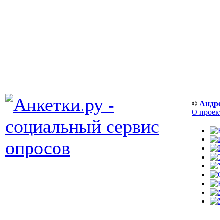
©
Андр
О проек