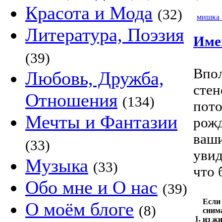
Красота и Мода
(32)
мишка
Литература, Поэзия
Име
(39)
Впол
Любовь, Дружба,
стен
Отношения
(134)
пото
Мечты и Фантазии
рожд
ваши
(33)
увид
Музыка
(33)
что 
Обо мне и О нас
(39)
Если 
О моём блоге
(8)
снима
1.
из жи