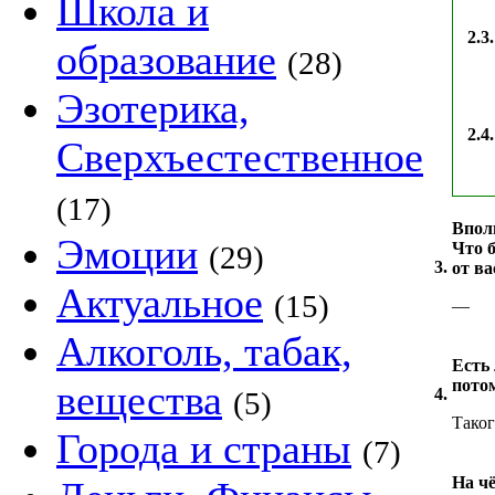
Школа и
2.3.
образование
(28)
Эзотерика,
2.4.
Сверхъестественное
(17)
Впол
Эмоции
Что 
(29)
3.
от ва
Актуальное
(15)
—
Алкоголь, табак,
Есть
пото
вещества
4.
(5)
Таког
Города и страны
(7)
На ч