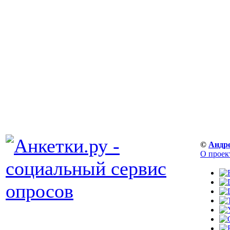
©
Андр
О проек