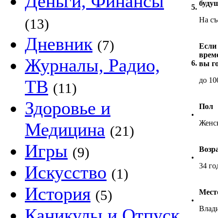
Деньги, Финансы
буду
5.
На с
(13)
Дневник
(7)
Если
врем
Журналы, Радио,
6.
вы г
до 10
ТВ
(11)
Здоровье и
Пол
•
Женс
Медицина
(21)
Игры
(9)
Возр
•
34 го
Искусство
(1)
История
(5)
Мест
•
Влади
Каникулы и Отпуск