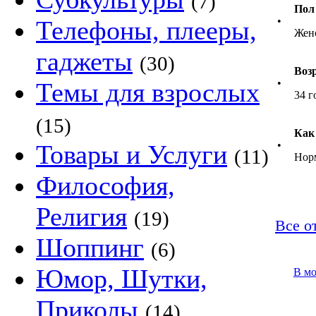
(7)
Пол
•
Телефоны, плееры,
Жен
гаджеты
(30)
Воз
•
Темы для взрослых
34 г
(15)
Как
•
Товары и Услуги
(11)
Нор
Философия,
Религия
(19)
Все о
Шоппинг
(6)
Юмор, Шутки,
В м
Приколы
(14)