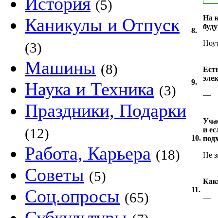
История
(5)
На 
Каникулы и Отпуск
буд
8.
Ноут
(3)
Машины
(8)
Есть
эле
9.
Наука и Техника
(3)
—
Праздники, Подарки
Уча
(12)
и ес
10.
подх
Работа, Карьера
(18)
Не з
Советы
(5)
Как
11.
Соц.опросы
(65)
—
Субкультуры