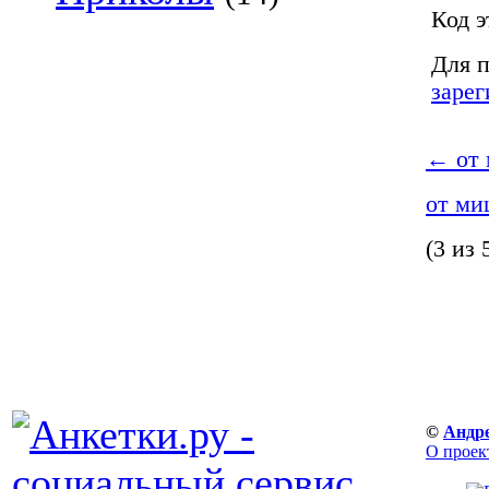
Код э
Для п
зарег
←
от
от м
(3 из 
©
Андр
О проек