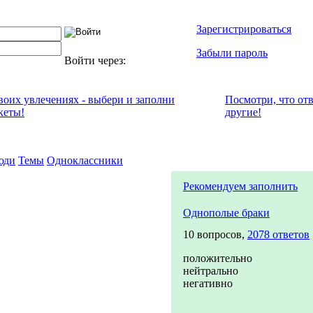
Зарегистрироваться
Забыли пароль
Войти через:
своих увлечениях - выбери и заполни
Посмотри, что от
кеты!
другие!
юди
Темы
Одноклассники
Рекомендуем заполнить
Однополые браки
10 вопросов,
2078 ответов
положительно
нейтрально
негативно