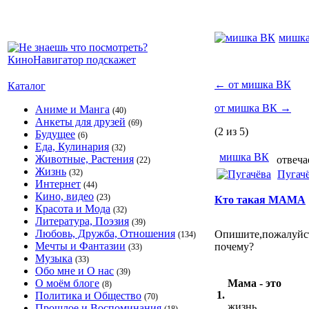
мишк
←
от мишка ВК
Каталог
от мишка ВК
→
Аниме и Манга
(40)
Анкеты для друзей
(69)
(2 из 5)
Будущее
(6)
Еда, Кулинария
(32)
мишка ВК
Животные, Растения
отвечае
(22)
Жизнь
(32)
Пугач
Интернет
(44)
Кино, видео
(23)
Кто такая МАМА
Красота и Мода
(32)
Литература, Поэзия
(39)
Любовь, Дружба, Отношения
Опишите,пожалуйста
(134)
Мечты и Фантазии
почему?
(33)
Музыка
(33)
Обо мне и О нас
(39)
О моём блоге
Мама - это
(8)
1.
Политика и Общество
(70)
жизнь
Прошлое и Воспоминания