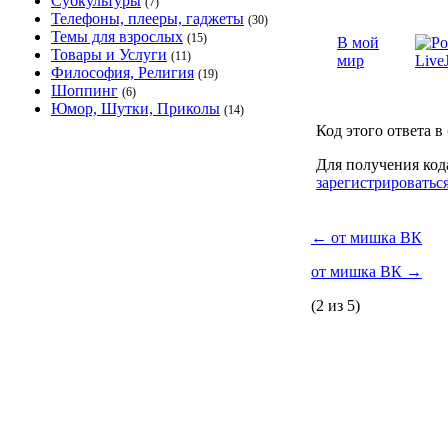
Субкультуры
(7)
Телефоны, плееры, гаджеты
(30)
Темы для взрослых
(15)
В мой
Товары и Услуги
(11)
мир
Философия, Религия
(19)
Шоппинг
(6)
Юмор, Шутки, Приколы
(14)
Код этого ответа в
Для получения код
зарегистрироватьс
←
от мишка ВК
от мишка ВК
→
(2 из 5)