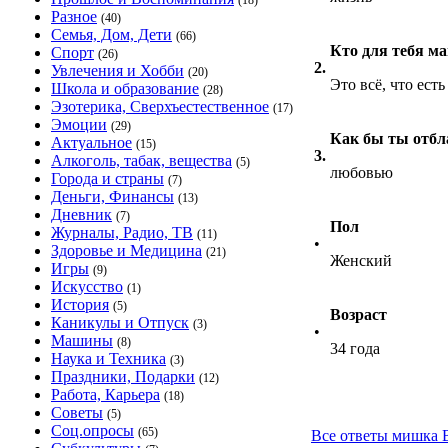
(18)
Разное
(40)
Семья, Дом, Дети
(66)
Кто для тебя м
Спорт
(26)
2.
Увлечения и Хобби
(20)
Это всё, что есть
Школа и образование
(28)
Эзотерика, Сверхъестественное
(17)
Эмоции
(29)
Как бы ты отбл
Актуальное
(15)
3.
Алкоголь, табак, вещества
(5)
любовью
Города и страны
(7)
Деньги, Финансы
(13)
Дневник
(7)
Пол
Журналы, Радио, ТВ
(11)
•
Здоровье и Медицина
(21)
Женский
Игры
(9)
Искусство
(1)
История
(5)
Возраст
Каникулы и Отпуск
(3)
•
Машины
(8)
34 года
Наука и Техника
(3)
Праздники, Подарки
(12)
Работа, Карьера
(18)
Советы
(5)
Соц.опросы
(65)
Все ответы мишка В