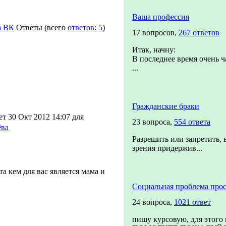
Ваша профессия
а ВК
Ответы
(всего
ответов: 5
)
17 вопросов,
267 ответов
Итак, начну:
В последнее время очень ч
...
Гражданские браки
т 30 Окт 2012 14:07 для
23 вопроса,
554 ответа
ёва
Разрешить или запретить, 
зрения придержив...
 кем для вас является мама и
Социальная проблема прос
24 вопроса,
1021 ответ
пишу курсовую, для этого