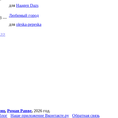
для
Haagen Dazs
Любимый город
13 —
для
oleska-pepeska
 >>
янц
,
Роман Равве
,
2026 год.
блог
Наше приложение Вконтакте.ру
Обратная связь