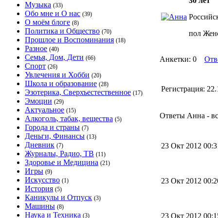
30 лет
Музыка
(33)
Обо мне и О нас
(39)
Российск
О моём блоге
(8)
Политика и Общество
(70)
пол Жен
Прошлое и Воспоминания
(18)
Разное
(40)
Семья, Дом, Дети
(66)
Анкетки: 0
Отв
Спорт
(26)
Увлечения и Хобби
(20)
Школа и образование
(28)
Регистрация:
22.
Эзотерика, Сверхъестественное
(17)
Эмоции
(29)
Актуальное
(15)
Ответы Анна - вс
Алкоголь, табак, вещества
(5)
Города и страны
(7)
Деньги, Финансы
(13)
Дневник
23 Окт 2012 00:
(7)
Журналы, Радио, ТВ
(11)
Здоровье и Медицина
(21)
Игры
(9)
Искусство
23 Окт 2012 00:
(1)
История
(5)
Каникулы и Отпуск
(3)
Машины
(8)
Наука и Техника
23 Окт 2012 00:
(3)