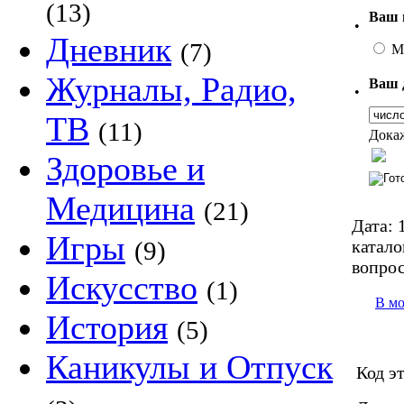
(13)
Ваш 
•
Дневник
(7)
М
Журналы, Радио,
Ваш 
•
ТВ
(11)
Докаж
Здоровье и
Медицина
(21)
Дата:
1
Игры
катало
(9)
вопро
Искусство
(1)
В м
История
(5)
Каникулы и Отпуск
Код э