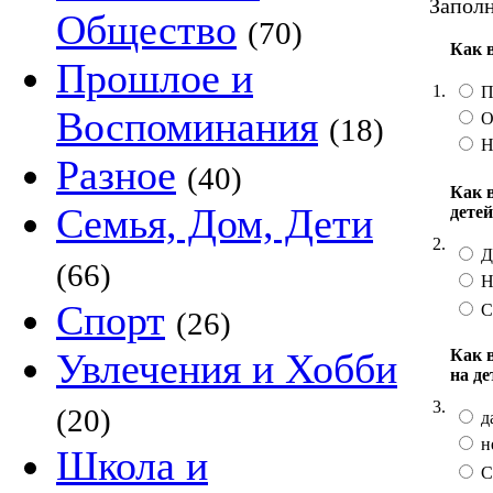
Заполн
Общество
(70)
Как 
Прошлое и
1.
П
Воспоминания
О
(18)
Н
Разное
(40)
Как 
Семья, Дом, Дети
дете
2.
Д
(66)
Н
Спорт
С
(26)
Как 
Увлечения и Хобби
на д
3.
(20)
д
н
Школа и
С