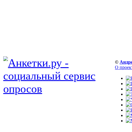
©
Андр
О проек