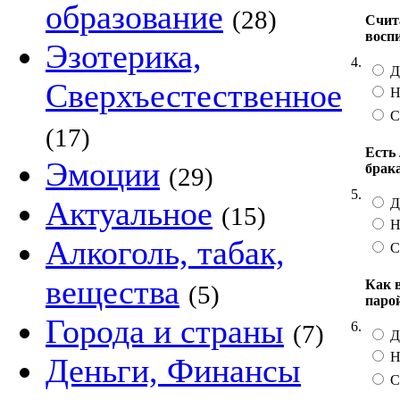
образование
(28)
Счита
восп
Эзотерика,
4.
Д
Сверхъестественное
Н
С
(17)
Есть 
Эмоции
брак
(29)
5.
Актуальное
Д
(15)
Н
Алкоголь, табак,
С
вещества
Как 
(5)
паро
Города и страны
6.
(7)
Д
Н
Деньги, Финансы
С