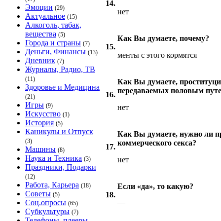
14.
Эмоции
(29)
нет
Актуальное
(15)
Алкоголь, табак,
вещества
(5)
Как Вы думаете, почему?
Города и страны
(7)
15.
Деньги, Финансы
(13)
менты с этого кормятся
Дневник
(7)
Журналы, Радио, ТВ
(11)
Как Вы думаете, проституци
Здоровье и Медицина
передаваемых половым пут
16.
(21)
Игры
(9)
нет
Искусство
(1)
История
(5)
Каникулы и Отпуск
Как Вы думаете, нужно ли 
(3)
коммерческого секса?
17.
Машины
(8)
Наука и Техника
(3)
нет
Праздники, Подарки
(12)
Работа, Карьера
(18)
Если «да», то какую?
Советы
18.
(5)
Соц.опросы
—
(65)
Субкультуры
(7)
Телефоны, плееры,