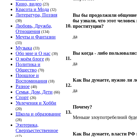
Кино, видео
(23)
Красота и Мода
(32)
Литература, Поэзия
Вы бы продолжили общение с
бы узнали, что этот человек
(39)
Любовь, Дружба,
10.
проституции?
Отношения
(134)
да
Мечты и Фантазии
(33)
Музыка
(33)
Вы когда - либо пользовали
Обо мне и О нас
(39)
11.
О моём блоге
(8)
да
Политика и
Общество
(70)
Прошлое и
Как Вы думаете, нужно ли л
Воспоминания
(18)
12.
Разное
(40)
да
Семья, Дом, Дети
(66)
Спорт
(26)
Увлечения и Хобби
Почему?
(20)
13.
Школа и образование
Меньше злоупотребелний буд
(28)
Эзотерика,
Сверхъестественное
Как Вы думаете, власти РФ 
(17)