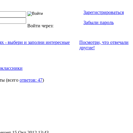
Зарегистрироваться
Забыли пароль
Войти через:
ях - выбери и заполни интересные
Посмотри, что отвeчали
другие!
оклассники
ты
(всего
ответов: 47
)
ечает 15 Окт 2012 13:43