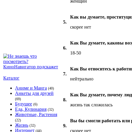
женщин
Как вы думаете, проституци
5.
скорее нет
Как Вы думаете, каковы воз
6.
18-50
Как Вы относитесь к работн
7.
Каталог
нейтрально
Аниме и Манга
(40)
Анкеты для друзей
Как Вы думаете, почему лю
(69)
8.
Будущее
(6)
жизнь так сложилась
Еда, Кулинария
(32)
Животные, Растения
(22)
Вы бы смогли работать или 
Жизнь
9.
(32)
Интернет
скорее нет
(44)