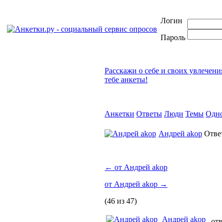
Логин
Пароль
Расскажи о себе и своих увлечени
тебе анкеты!
Анкетки
Ответы
Люди
Темы
Одн
Андрей akop
Отве
←
от Андрей akop
от Андрей akop
→
(46 из 47)
Андрей akop
отв