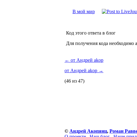
В мой мир
Код этого ответа в блог
Для получения кода необходимо 
←
от Андрей akop
от Андрей akop
→
(46 из 47)
©
Андрей Акопянц
,
Роман Равв
О проекте
Наш блог
Наше прил