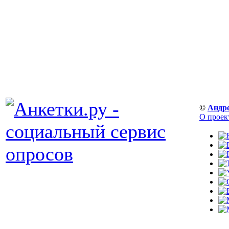
©
Андр
О проек