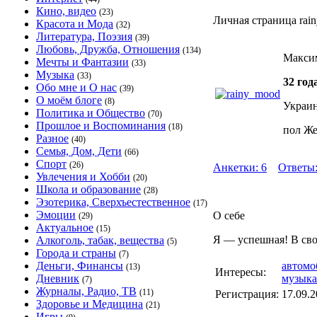
Кино, видео
(23)
Личная страница rai
Красота и Мода
(32)
Литература, Поэзия
(39)
Любовь, Дружба, Отношения
(134)
Макси
Мечты и Фантазии
(33)
Музыка
(33)
32 год
Обо мне и О нас
(39)
О моём блоге
(8)
Украин
Политика и Общество
(70)
Прошлое и Воспоминания
(18)
пол Ж
Разное
(40)
Семья, Дом, Дети
(66)
Спорт
(26)
Анкетки: 6
Ответы:
Увлечения и Хобби
(20)
Школа и образование
(28)
Эзотерика, Сверхъестественное
(17)
Эмоции
О себе
(29)
Актуальное
(15)
Я — успешная! В свои
Алкоголь, табак, вещества
(5)
Города и страны
(7)
Деньги, Финансы
автомо
(13)
Интересы:
Дневник
музыка
(7)
Журналы, Радио, ТВ
(11)
Регистрация:
17.09.
Здоровье и Медицина
(21)
Игры