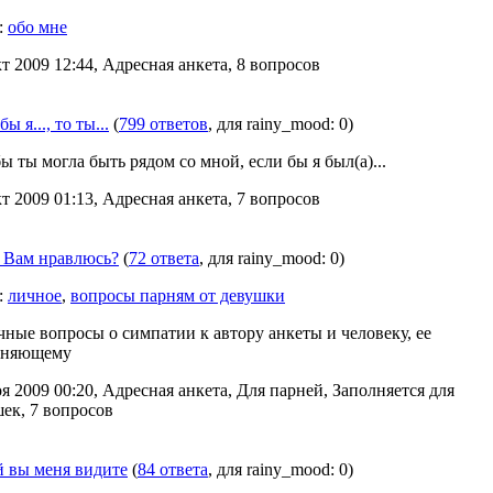
:
обо мне
т 2009 12:44, Адресная анкета, 8 вопросов
ы я..., то ты...
(
799 ответов
, для rainy_mood: 0)
ы ты могла быть рядом со мной, если бы я был(а)...
т 2009 01:13, Адресная анкета, 7 вопросов
я Вам нравлюсь?
(
72 ответа
, для rainy_mood: 0)
:
личное
,
вопросы парням от девушки
ные вопросы о симпатии к автору анкеты и человеку, ее
лняющему
я 2009 00:20, Адресная анкета, Для парней, Заполняется для
ек, 7 вопросов
й вы меня видите
(
84 ответа
, для rainy_mood: 0)