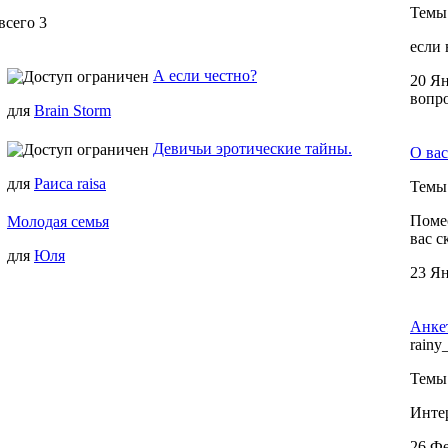
Темы
всего 3
если 
А если честно?
20 Ян
—
вопр
для
Brain Storm
Девичьи эротические тайны.
О вас
—
для
Раиса raisa
Темы
Помес
Молодая семья
—
вас с
для
Юля
23 Ян
Анкет
rainy
Темы
Интер
26 Фе