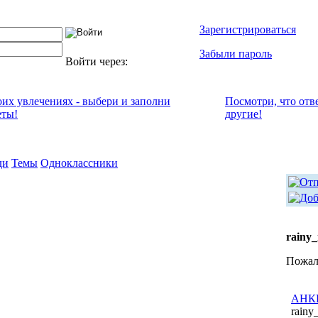
Зарегистрироваться
Забыли пароль
Войти через:
оих увлечениях - выбери и заполни
Посмотри, что отв
еты!
другие!
ди
Темы
Одноклассники
rainy
Пожал
АНКЕ
rainy