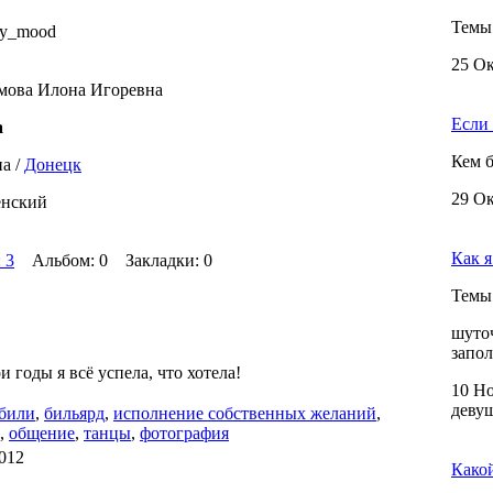
Темы
ny_mood
25 Ок
мова Илона Игоревна
Если б
а
Кем б
а /
Донецк
29 Ок
енский
Как 
 3
Альбом: 0 Закладки: 0
Темы
шуточ
запо
 годы я всё успела, что хотела!
10 Но
девуш
били
,
бильярд
,
исполнение собственных желаний
,
,
общение
,
танцы
,
фотография
2012
Како