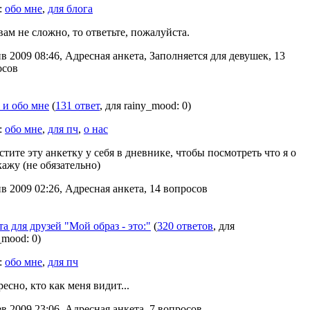
:
обо мне
,
для блога
вам не сложно, то ответьте, пожалуйста.
в 2009 08:46, Адресная анкета, Заполняется для девушек, 13
осов
 и обо мне
(
131 ответ
, для rainy_mood: 0)
:
обо мне
,
для пч
,
о нас
тите эту анкетку у себя в дневнике, чтобы посмотреть что я о
кажу (не обязательно)
в 2009 02:26, Адресная анкета, 14 вопросов
а для друзей "Мой образ - это:"
(
320 ответов
, для
_mood: 0)
:
обо мне
,
для пч
есно, кто как меня видит...
в 2009 23:06, Адресная анкета, 7 вопросов