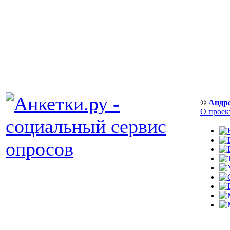
©
Андр
О проек