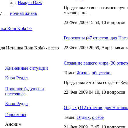
для
Haagen Dazs
Представьте своего самого лучш
мыслю,а не ...
47 —
ночная жизнь
23 Фев 2009 15:53, 10 вопросов
шка Rom Kola >>
Гороскопы
(
47 ответов
,
для Ната
22 Фев 2009 20:59, Адресная анк
ля Наташка Rom Kola) - всего
Создание вашего мира
(
30 ответ
Жизненные ситуации
Темы:
Жизнь
,
общество.
Кнэл Реддл
Представьте что вы создаете Зе
Прошлое,будущее и
22 Фев 2009 04:10, 10 вопросов
настоящее.
Кнэл Реддл
Отдых
(
112 ответов
,
для Наташк
Гороскопы
Темы:
Отдых
,
о себе
Аноним
21 Фев 2009 13:45, 10 вопросов