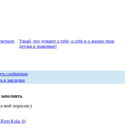
твeчали
Узнай, что думают о тебе, о себе и о жизни твои
друзья и знакомые!
ить сообщение
ь в закладки
 заполнить
на мой опросик:)
 Rom Kola: 6
)