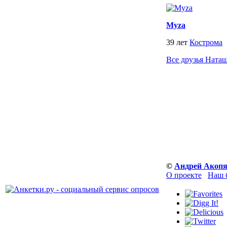
Myza
39 лет
Кострома
Все друзья Ната
©
Андрей Акоп
О проекте
Наш 