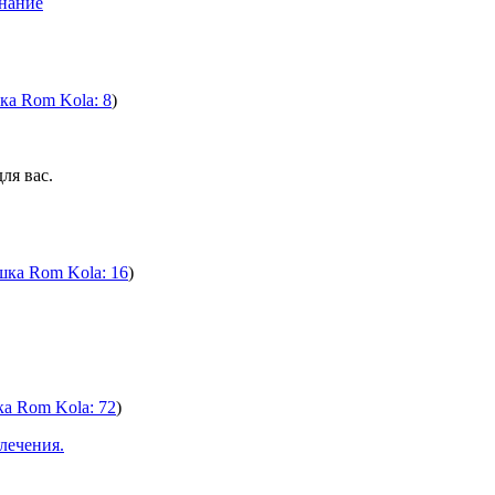
нание
ка Rom Kola: 8
)
ля вас.
шка Rom Kola: 16
)
а Rom Kola: 72
)
лечения.