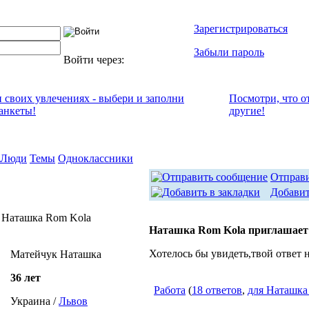
Зарегистрироваться
Забыли пароль
Войти через:
и своих увлечениях - выбери и заполни
Посмотри, что о
анкеты!
другие!
Люди
Темы
Одноклассники
Отправ
Добавит
 Наташка Rom Kola
Наташка Rom Kola приглашает
Хотелось бы увидеть,твой ответ 
Матейчук Наташка
36 лет
Работа
(
18 ответов
,
для Наташка
Украина /
Львов