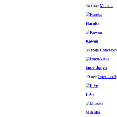
34 года
Москва
Haruka
Kawaii
34 года
Новомоск
koten-katya
29 лет
Орехово-З
LiVe
Mitsuka