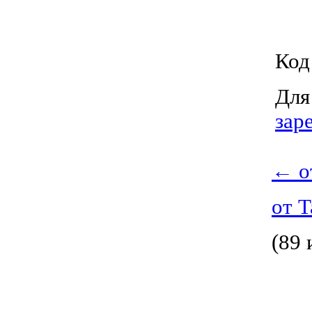
Код
Для
зар
←
о
от T
(89 