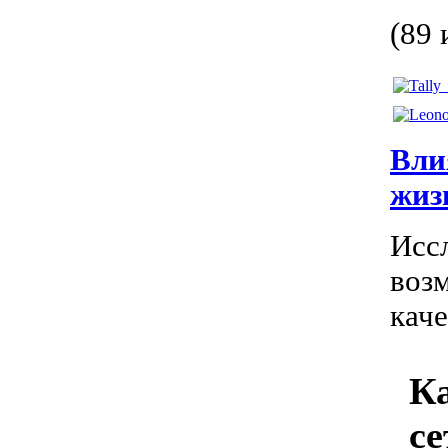
(89 
Вли
жиз
Исс
воз
кач
Ка
се