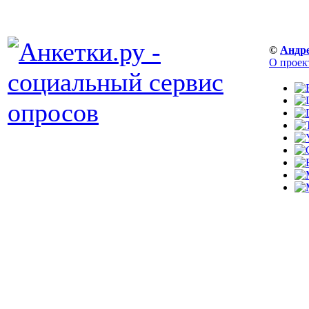
©
Андр
О проек