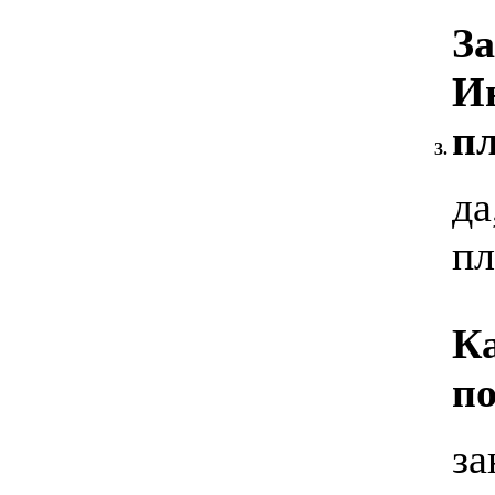
За
Ин
п
3.
да
пл
К
по
за