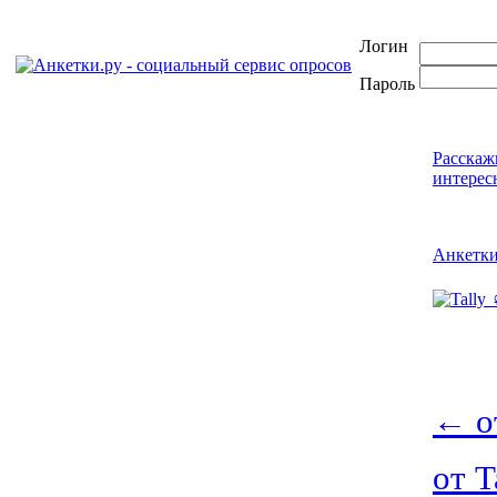
Логин
Пароль
Расскаж
интерес
Анкетк
←
о
от T