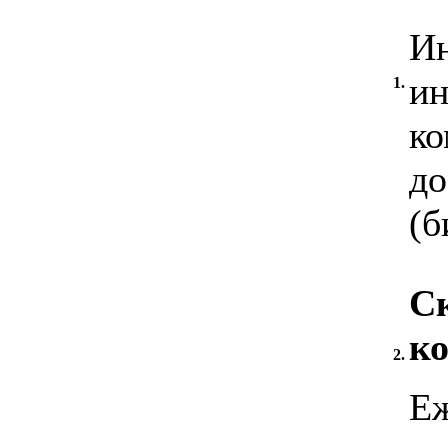
Ин
ин
1.
ко
до
(б
Ск
к
2.
Еж