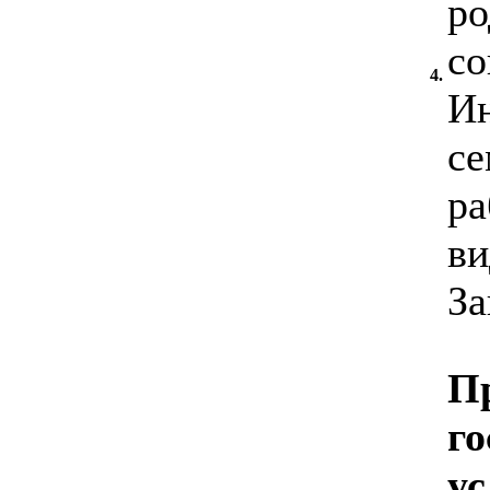
ро
со
4.
Ин
се
ра
ви
За
Пр
г
ус