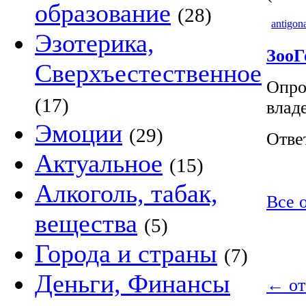
образование
(28)
antigon
Эзотерика,
ЗооГ
Сверхъестественное
Опро
(17)
влад
Эмоции
(29)
Отве
Актуальное
(15)
Алкоголь, табак,
Все о
вещества
(5)
Города и страны
(7)
Деньги, Финансы
←
от