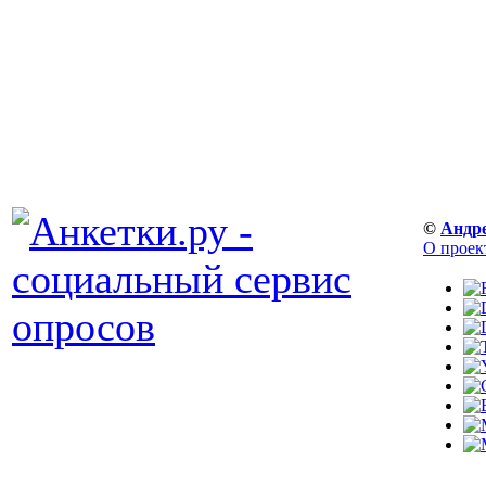
©
Андр
О проек