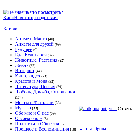
Каталог
Аниме и Манга
(40)
Анкеты для друзей
(69)
Будущее
(6)
Еда, Кулинария
(32)
Животные, Растения
(22)
Жизнь
(32)
Интернет
(44)
Кино, видео
(23)
Красота и Мода
(32)
Литература, Поэзия
(39)
Любовь, Дружба, Отношения
(134)
Мечты и Фантазии
(33)
Музыка
(33)
antigona
Ответ
Обо мне и О нас
(39)
О моём блоге
(8)
Политика и Общество
(70)
←
от antigona
Прошлое и Воспоминания
(18)