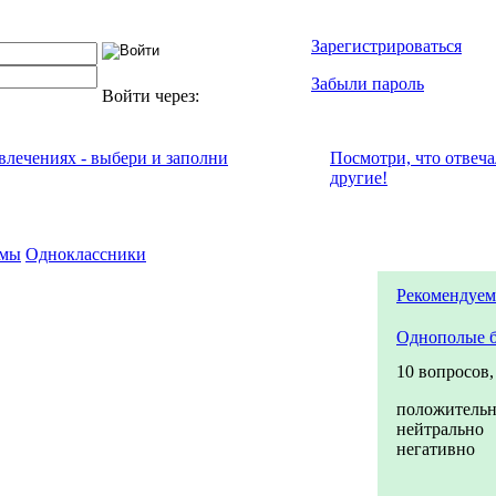
Зарегистрироваться
Забыли пароль
Войти через:
увлечениях - выбери и заполни
Посмотри, что отвeч
другие!
емы
Одноклассники
Рекомендуем
Однополые 
10 вопросов
положитель
нейтрально
негативно