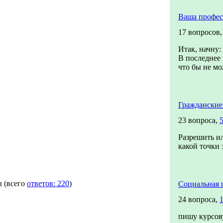
Ваша профес
17 вопросов
Итак, начну:
В последнее 
что бы не мож
Гражданские
23 вопроса,
Разрешить ил
какой точки 
ы
(всего
ответов: 220
)
Социальная 
24 вопроса,
пишу курсов