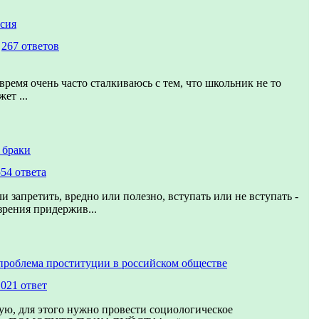
сия
,
267 ответов
время очень часто сталкиваюсь с тем, что школьник не то
ет ...
 браки
554 ответа
и запретить, вредно или полезно, вступать или не вступать -
зрения придержив...
проблема проституции в российском обществе
1021 ответ
ую, для этого нужно провести социологическое