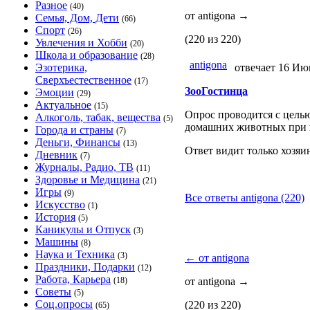
Разное
(40)
от antigona
→
Семья, Дом, Дети
(66)
Спорт
(26)
(220 из 220)
Увлечения и Хобби
(20)
Школа и образование
(28)
antigona
Эзотерика,
отвечает 16 Ию
Сверхъестественное
(17)
ЗооГостинца
Эмоции
(29)
Актуальное
(15)
Опрос проводится с цель
Алкоголь, табак, вещества
(5)
домашних животных при 
Города и страны
(7)
Деньги, Финансы
(13)
Ответ видит только хозяи
Дневник
(7)
Журналы, Радио, ТВ
(11)
Здоровье и Медицина
(21)
Игры
(9)
Все ответы antigona (220)
Искусство
(1)
История
(5)
Каникулы и Отпуск
(3)
Машины
(8)
Наука и Техника
(3)
←
от antigona
Праздники, Подарки
(12)
Работа, Карьера
(18)
от antigona
→
Советы
(5)
Соц.опросы
(220 из 220)
(65)