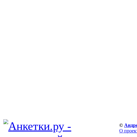
©
Андр
О проек