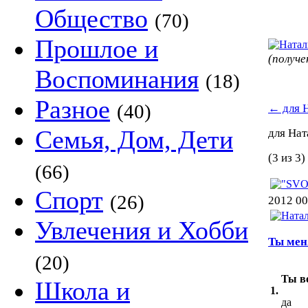
Общество
(70)
Прошлое и
(получ
Воспоминания
(18)
Разное
(40)
←
для 
Семья, Дом, Дети
для На
(3 из 3)
(66)
Спорт
(26)
2012 00
Увлечения и Хобби
Ты мен
(20)
Ты в
Школа и
1.
да