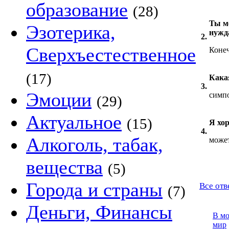
образование
(28)
Ты ме
Эзотерика,
нужд
2.
Сверхъестественное
Коне
(17)
Кака
3.
Эмоции
симпо
(29)
Актуальное
(15)
Я хо
4.
Алкоголь, табак,
может
вещества
(5)
Города и страны
Все отв
(7)
Деньги, Финансы
В м
мир