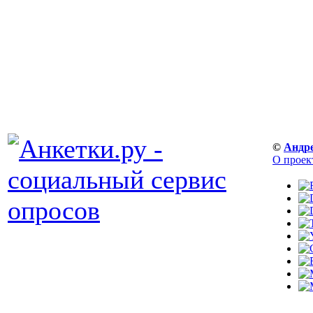
©
Андр
О проек