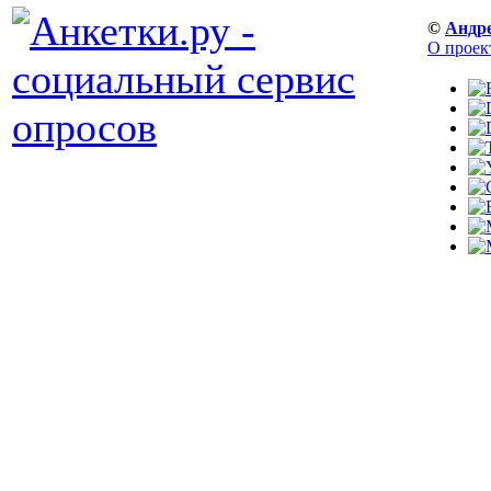
©
Андр
О проек