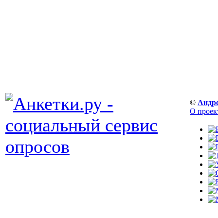
©
Андр
О проек