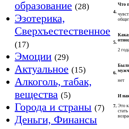
образование
(28)
Что 
4.
чувст
Эзотерика,
общит
Сверхъестественное
Кака
отно
(17)
5.
2 год
Эмоции
(29)
Актуальное
Были
(15)
мужч
6.
Алкоголь, табак,
нет
вещества
(5)
И на
Города и страны
(7)
Это к
7.
стать
Деньги, Финансы
возра