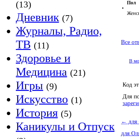
(13)
Пол
•
Дневник
Женс
(7)
Журналы, Радио,
ТВ
Все от
(11)
Здоровье и
В м
Медицина
(21)
Игры
(9)
Код эт
Искусство
Для п
(1)
зареги
История
(5)
←
для
Каникулы и Отпуск
для О