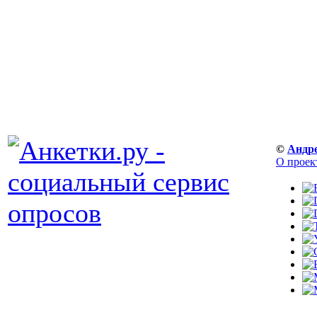
©
Андр
О проек