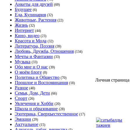
Анкеты для друзей
(69)
Будущее
(6)
Еда, Кулинария
(32)
Животные, Растения
(22)
Жизнь
(32)
Интернет
(44)
Кино, видео
(23)
Красота и Мода
(32)
Литература, Поэзия
(39)
Любовь, Дружба, Отношения
(134)
Мечты и Фантазии
(33)
Музыка
(33)
Обо мне и О нас
(39)
О моём блоге
(8)
Политика и Общество
(70)
Личная страница
Прошлое и Воспоминания
(18)
Разное
(40)
Семья, Дом, Дети
(66)
Спорт
(26)
Увлечения и Хобби
(20)
Школа и образование
(28)
Эзотерика, Сверхъестественное
(17)
Эмоции
(29)
Актуальное
(15)
Алкоголь, табак, вещества