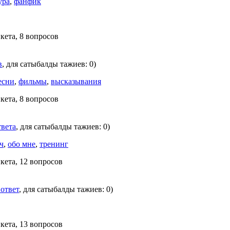
ура
,
фанфик
кета, 8 вопросов
в
, для сатыбалды тажиев: 0)
есни
,
фильмы
,
высказывания
кета, 8 вопросов
твета
, для сатыбалды тажиев: 0)
ч
,
обо мне
,
тренинг
кета, 12 вопросов
 ответ
, для сатыбалды тажиев: 0)
кета, 13 вопросов