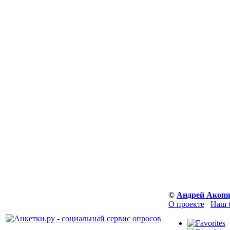
©
Андрей Акоп
О проекте
Наш 