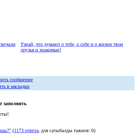
твeчали
Узнай, что думают о тебе, о себе и о жизни твои
друзья и знакомые!
вить сообщение
ть в закладки
т заполнить
еты!
ишь?"
(
1173 ответа
, для сатыбалды тажиев: 0)