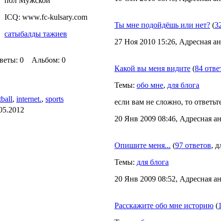
пол Мужской
ICQ: www.fc-kulsary.com
Ты мне подойдёшь или нет?
(
3
сатыбалды тажиев
27 Ноя 2010 15:26, Адресная ан
еты: 0 Альбом: 0
Какой вы меня видите
(
84 отве
Темы:
обо мне
,
для блога
tball
,
internet.
,
sports
если вам не сложно, то ответьт
05.2012
20 Янв 2009 08:46, Адресная ан
Опишите меня...
(
97 ответов
, 
Темы:
для блога
20 Янв 2009 08:52, Адресная ан
Расскажите обо мне историю
(