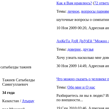
Как я Вам нравлюсь?
(
72 ответ
Темы:
личное
,
вопросы парням
шуточные вопросы о симпатии 
10 Ноя 2009 00:20, Адресная ан
АнКеТа ДлЯ ДрУзЕй "Можно л
Темы:
доверие
,
друзья
Хочу узнать насколько мне дов
30 Ноя 2009 14:49, Адресная ан
 сатыбалды тажиев
Что можно сказать о человеке
Тажиев Сатыбалды
Самигуллаевич
Темы:
Обо мне и О нас
34 года
Разбираетесь ли вы в людях? И
по внешности...
Казахстан /
Атырау
19 Сен 2010 03:46, Адресная ан