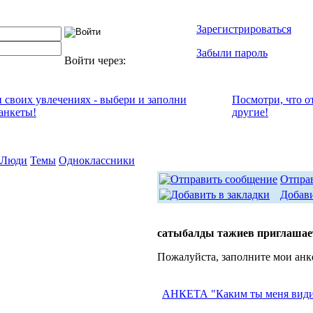
Зарегистрироваться
Забыли пароль
Войти через:
и своих увлечениях - выбери и заполни
Посмотри, что о
анкеты!
другие!
Люди
Темы
Одноклассники
Отпра
Добави
сатыбалды тажиев приглашае
Пожалуйста, заполните мои анк
АНКЕТА "Каким ты меня вид