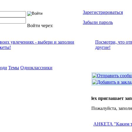
Зарегистрироваться
Забыли пароль
Войти через:
своих увлечениях - выбери и заполни
Посмотри, что от
кеты!
другие!
юди
Темы
Одноклассники
lex приглашает за
Пожалуйста, заполн
АНКЕТА "Каким т