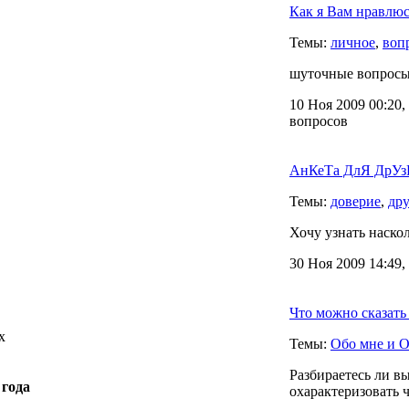
Как я Вам нравлюс
Темы:
личное
,
воп
шуточные вопросы 
10 Ноя 2009 00:20,
вопросов
АнКеТа ДлЯ ДрУзЕ
Темы:
доверие
,
дру
Хочу узнать наско
30 Ноя 2009 14:49,
Что можно сказать
x
Темы:
Обо мне и О
Разбираетесь ли в
 года
охарактеризовать ч