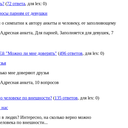
ь?
(
72 ответа
, для lex: 0)
росы парням от девушки
о симпатии к автору анкеты и человеку, ее заполняющему
 Адресная анкета, Для парней, Заполняется для девушек, 7
й "Можно ли мне доверять"
(
496 ответов
, для lex: 0)
зья
лько мне доверяют друзья
 Адресная анкета, 10 вопросов
 о человеке по внешности?
(
135 ответов
, для lex: 0)
 нас
ы в людях? Интересно, на сколько верно можно
еловека по внешности...