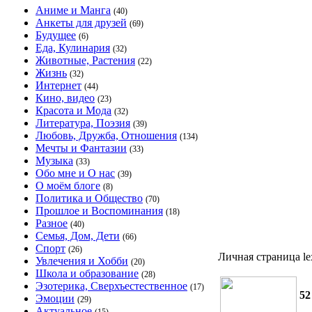
Аниме и Манга
(40)
Анкеты для друзей
(69)
Будущее
(6)
Еда, Кулинария
(32)
Животные, Растения
(22)
Жизнь
(32)
Интернет
(44)
Кино, видео
(23)
Красота и Мода
(32)
Литература, Поэзия
(39)
Любовь, Дружба, Отношения
(134)
Мечты и Фантазии
(33)
Музыка
(33)
Обо мне и О нас
(39)
О моём блоге
(8)
Политика и Общество
(70)
Прошлое и Воспоминания
(18)
Разное
(40)
Семья, Дом, Дети
(66)
Спорт
(26)
Личная страница le
Увлечения и Хобби
(20)
Школа и образование
(28)
Эзотерика, Сверхъестественное
(17)
52
Эмоции
(29)
Актуальное