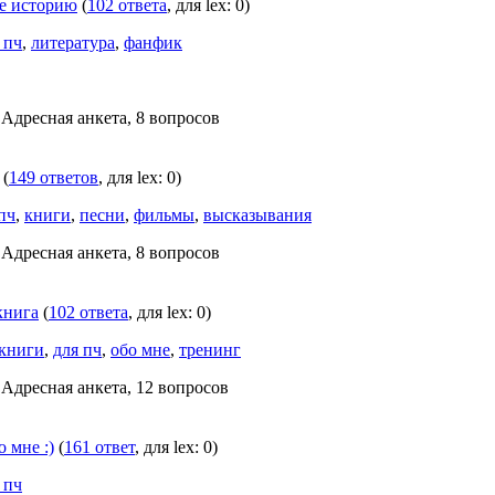
не историю
(
102 ответа
, для lex: 0)
 пч
,
литература
,
фанфик
 Адресная анкета, 8 вопросов
(
149 ответов
, для lex: 0)
пч
,
книги
,
песни
,
фильмы
,
высказывания
 Адресная анкета, 8 вопросов
книга
(
102 ответа
, для lex: 0)
книги
,
для пч
,
обо мне
,
тренинг
 Адресная анкета, 12 вопросов
 мне :)
(
161 ответ
, для lex: 0)
 пч