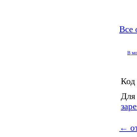
Все 
В м
Код 
Для
зар
←
о