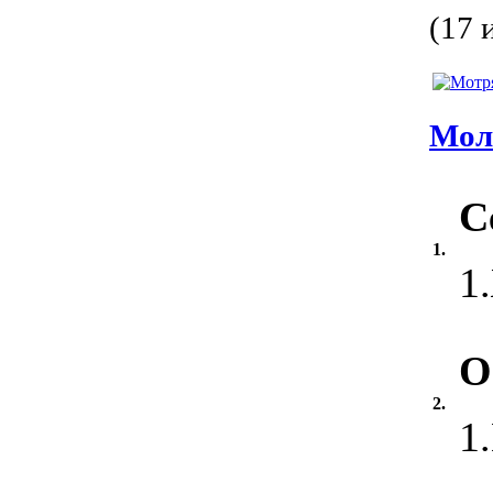
(17 
Мол
С
1.
1
О
2.
1