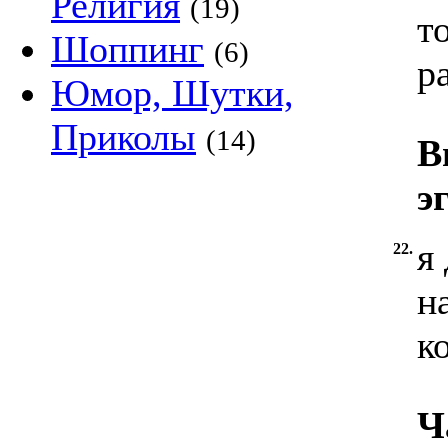
Религия
(19)
т
Шоппинг
(6)
р
Юмор, Шутки,
Приколы
(14)
В
э
я
22.
н
к
Ч