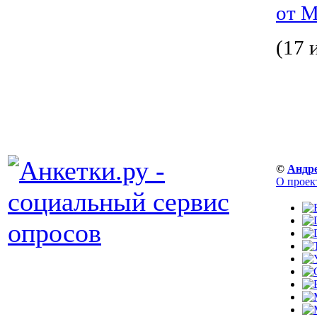
от 
(17 
©
Андр
О проек