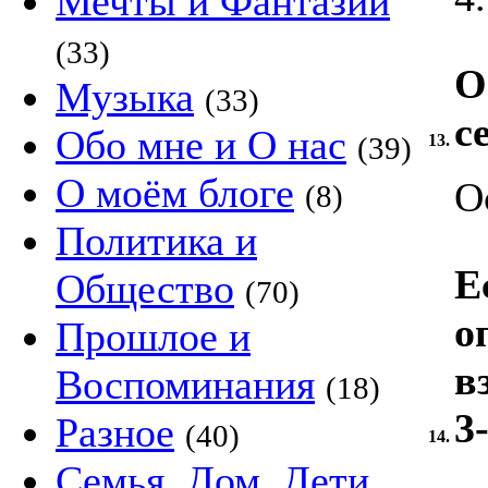
Мечты и Фантазии
(33)
О
Музыка
(33)
с
Обо мне и О нас
(39)
13.
О моём блоге
О
(8)
Политика и
Е
Общество
(70)
о
Прошлое и
в
Воспоминания
(18)
3
Разное
(40)
14.
Семья, Дом, Дети