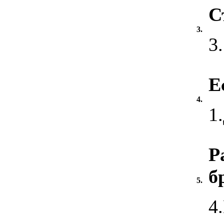
С
3.
3
Е
4.
1
Р
б
5.
4