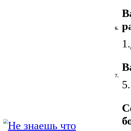
В
р
6.
1
В
7.
5
С
б