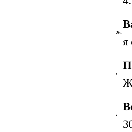
4
В
26.
я
П
•
Ж
В
•
3