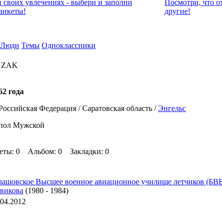
и своих увлечениях - выбери и заполни
Посмотри, что о
анкеты!
другие!
Люди
Темы
Одноклассники
а ZAK
62 года
Российская Федерация / Саратовская область /
Энгельс
пол Мужской
еты: 0 Альбом: 0 Закладки: 0
лашовское Высшее военное авиационное училище летчиков (БВ
викова
(1980 - 1984)
.04.2012