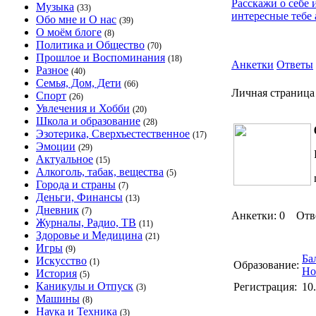
Расскажи о себе 
Музыка
(33)
интересные тебе 
Обо мне и О нас
(39)
О моём блоге
(8)
Политика и Общество
(70)
Прошлое и Воспоминания
(18)
Анкетки
Ответы
Разное
(40)
Семья, Дом, Дети
(66)
Личная страниц
Спорт
(26)
Увлечения и Хобби
(20)
Школа и образование
(28)
Эзотерика, Сверхъестественное
(17)
Эмоции
(29)
Актуальное
(15)
Алкоголь, табак, вещества
(5)
Города и страны
(7)
Деньги, Финансы
(13)
Дневник
(7)
Анкетки: 0 Отв
Журналы, Радио, ТВ
(11)
Здоровье и Медицина
(21)
Игры
(9)
Ба
Искусство
(1)
Образование:
Но
История
(5)
Каникулы и Отпуск
Регистрация:
10
(3)
Машины
(8)
Наука и Техника
(3)