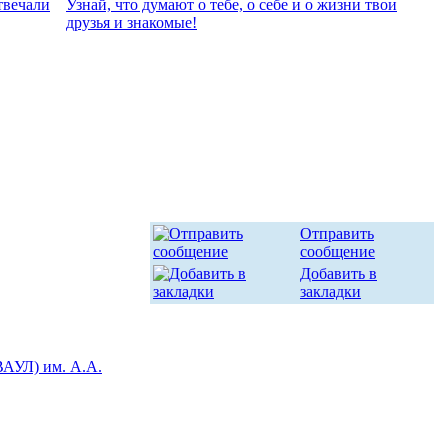
твeчали
Узнай, что думают о тебе, о себе и о жизни твои
друзья и знакомые!
Отправить
сообщение
Добавить в
закладки
ВАУЛ) им. А.А.