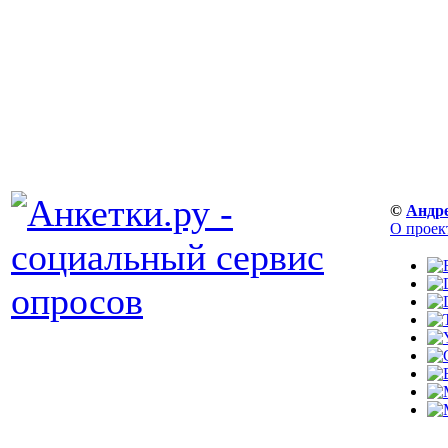
©
Андр
О проек