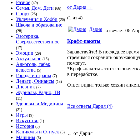
Разное
(40)
от Дария
→
Семья, Дом, Дети
(66)
Спорт
(26)
(1 из 4)
Увлечения и Хобби
(20)
Школа и образование
Дария
отвечает 06 Апр
(28)
Эзотерика,
Крафт-пакеты
Сверхъестественное
(17)
Здравствуйте! В последнее время
Эмоции
(29)
стремимся сохранять окружающу
Актуальное
(15)
помогут.
Алкоголь, табак,
*Крафт-пакеты - это экологически
вещества
(5)
в переработке.
Города и страны
(7)
Деньги, Финансы
(13)
Ответ видит только хозяин анкет
Дневник
(7)
Журналы, Радио, ТВ
(11)
Здоровье и Медицина
Все ответы Дария (4)
(21)
Игры
(9)
Искусство
(1)
История
(5)
Каникулы и Отпуск
(3)
←
от Дария
Машины
(8)