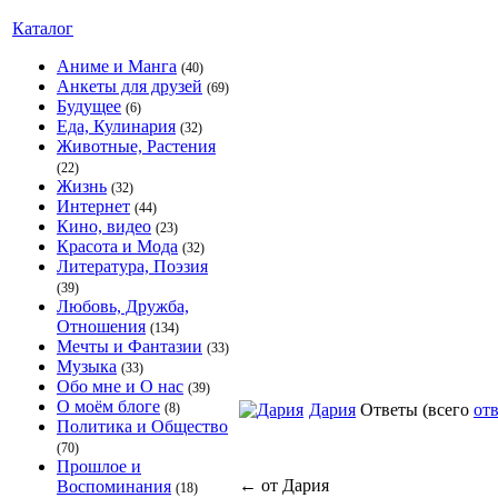
Каталог
Аниме и Манга
(40)
Анкеты для друзей
(69)
Будущее
(6)
Еда, Кулинария
(32)
Животные, Растения
(22)
Жизнь
(32)
Интернет
(44)
Кино, видео
(23)
Красота и Мода
(32)
Литература, Поэзия
(39)
Любовь, Дружба,
Отношения
(134)
Мечты и Фантазии
(33)
Музыка
(33)
Обо мне и О нас
(39)
О моём блоге
(8)
Дария
Ответы
(всего
отв
Политика и Общество
(70)
Прошлое и
←
от Дария
Воспоминания
(18)