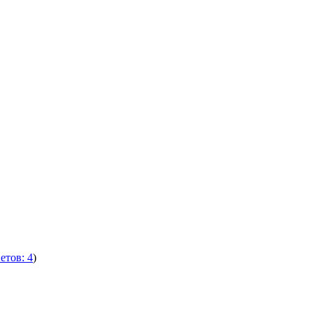
етов: 4
)