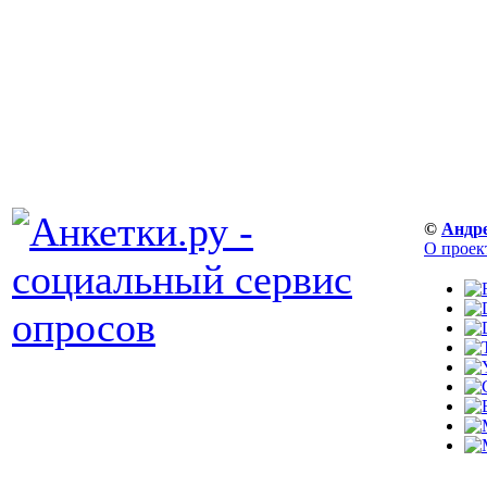
©
Андр
О проек