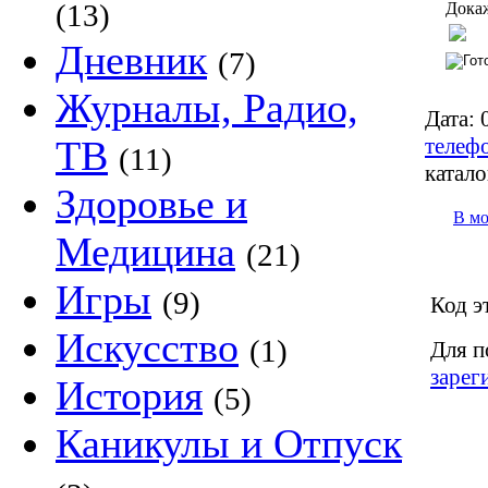
(13)
Докаж
Дневник
(7)
Журналы, Радио,
Дата:
0
телеф
ТВ
(11)
катало
Здоровье и
В м
Медицина
(21)
Игры
(9)
Код э
Искусство
(1)
Для п
зарег
История
(5)
Каникулы и Отпуск