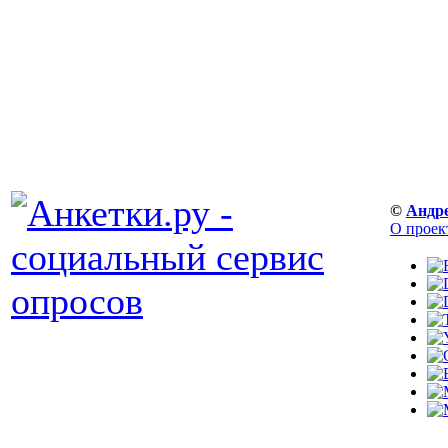
©
Андр
О проек